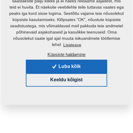
säästaksite palju klikke ja ei näeks reklaame asjadest, mis
teid ei huvita. Et näeksite veebilehte teile tuttavas vaates ega
peaks iga kord sisse logima. Seetõttu vajame teie nõusolekut
küpsiste kasutamiseks. Klõpsates “OK”, nõustute küpsiste
seadistustega, mis võimaldavad meil pakkuda teie andmetel
põhinevaid asjakohaseid ja kasulikke teenuseid. Oma
nõusolekut saate igal ajal muuta isikuandmete töötlemise
Toote kood:
3002818
lehel.
Lisateave
Algne katalooginumber:
Küpsiste haldamine
3000237
3005530
3003389
Luba kõik
See varuosa sobib ka järgmistele masinatele:
Keeldu kõigist
KOMPAKTOMAT
Mass:
2,5610 Kg