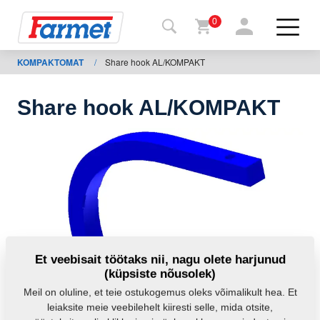
0
KOMPAKTOMAT
/
Share hook AL/KOMPAKT
agasi
ebisaidile
Share hook AL/KOMPAKT
Farmeti
pood
Minu
masinad
Allalaadimiseks
Et veebisait töötaks nii, nagu olete harjunud
(küpsiste nõusolek)
Kontaktid
Meil on oluline, et teie ostukogemus oleks võimalikult hea. Et
leiaksite meie veebilehelt kiiresti selle, mida otsite,