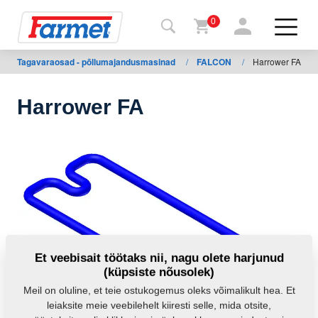
0
Tagavaraosad - põllumajandusmasinad
/
FALCON
/
Harrower FA
agasi
ebisaidile
Harrower FA
Farmeti
pood
Minu
masinad
Allalaadimiseks
Et veebisait töötaks nii, nagu olete harjunud
(küpsiste nõusolek)
Kontaktid
Meil on oluline, et teie ostukogemus oleks võimalikult hea. Et
leiaksite meie veebilehelt kiiresti selle, mida otsite,