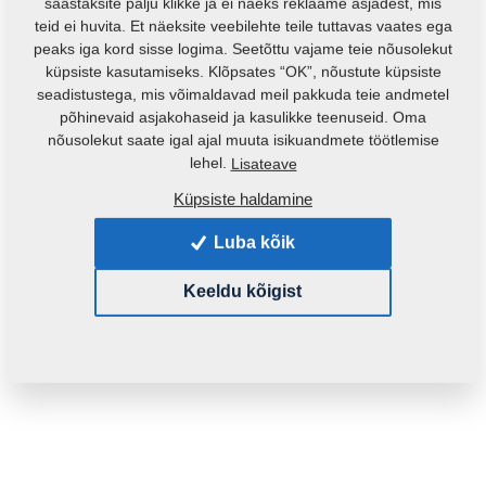
säästaksite palju klikke ja ei näeks reklaame asjadest, mis
teid ei huvita. Et näeksite veebilehte teile tuttavas vaates ega
peaks iga kord sisse logima. Seetõttu vajame teie nõusolekut
küpsiste kasutamiseks. Klõpsates “OK”, nõustute küpsiste
seadistustega, mis võimaldavad meil pakkuda teie andmetel
põhinevaid asjakohaseid ja kasulikke teenuseid. Oma
nõusolekut saate igal ajal muuta isikuandmete töötlemise
Toote kood:
3002952
lehel.
Lisateave
Küpsiste haldamine
See varuosa sobib ka järgmistele masinatele:
Luba kõik
FALCON
Keeldu kõigist
Mass:
0,8060 Kg