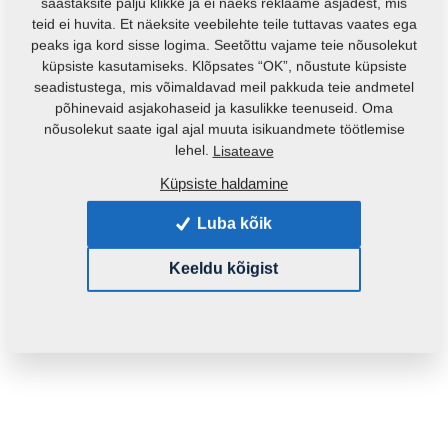
säästaksite palju klikke ja ei näeks reklaame asjadest, mis
teid ei huvita. Et näeksite veebilehte teile tuttavas vaates ega
peaks iga kord sisse logima. Seetõttu vajame teie nõusolekut
küpsiste kasutamiseks. Klõpsates “OK”, nõustute küpsiste
seadistustega, mis võimaldavad meil pakkuda teie andmetel
põhinevaid asjakohaseid ja kasulikke teenuseid. Oma
nõusolekut saate igal ajal muuta isikuandmete töötlemise
Toote kood:
3003040
lehel.
Lisateave
Küpsiste haldamine
See varuosa sobib ka järgmistele masinatele:
Luba kõik
KOMPAKTOMAT
Keeldu kõigist
Mass:
204,0840 Kg