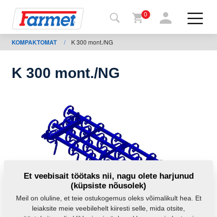
0
KOMPAKTOMAT
/
K 300 mont./NG
agasi
ebisaidile
K 300 mont./NG
Farmeti
pood
Minu
masinad
Allalaadimiseks
Et veebisait töötaks nii, nagu olete harjunud
(küpsiste nõusolek)
Kontaktid
Meil on oluline, et teie ostukogemus oleks võimalikult hea. Et
leiaksite meie veebilehelt kiiresti selle, mida otsite,