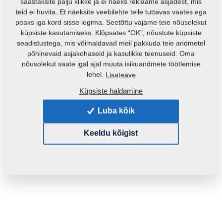
säästaksite palju klikke ja ei näeks reklaame asjadest, mis
teid ei huvita. Et näeksite veebilehte teile tuttavas vaates ega
peaks iga kord sisse logima. Seetõttu vajame teie nõusolekut
küpsiste kasutamiseks. Klõpsates “OK”, nõustute küpsiste
seadistustega, mis võimaldavad meil pakkuda teie andmetel
põhinevaid asjakohaseid ja kasulikke teenuseid. Oma
nõusolekut saate igal ajal muuta isikuandmete töötlemise
lehel.
Lisateave
Küpsiste haldamine
Toote kood:
3003679
Luba kõik
See varuosa sobib ka järgmistele masinatele:
DUOLENT
TRIOLENT
Keeldu kõigist
Mass:
21,7660 Kg