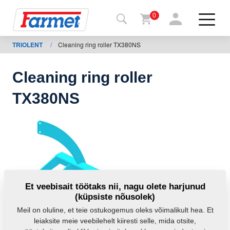
0
TRIOLENT
/
Cleaning ring roller TX380NS
agasi
ebisaidile
Cleaning ring roller
Farmeti
TX380NS
pood
Minu
masinad
Allalaadimiseks
Et veebisait töötaks nii, nagu olete harjunud
(küpsiste nõusolek)
Kontaktid
Meil on oluline, et teie ostukogemus oleks võimalikult hea. Et
leiaksite meie veebilehelt kiiresti selle, mida otsite,