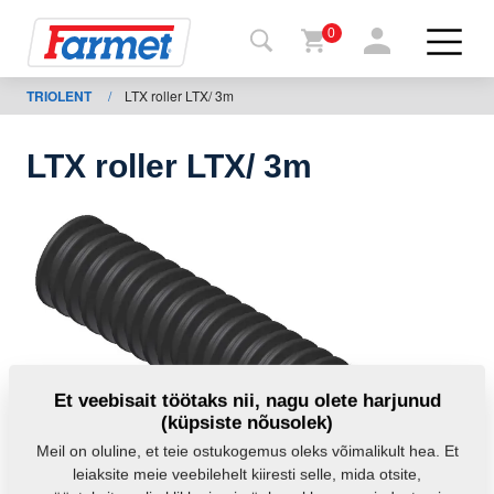
0
TRIOLENT
/
LTX roller LTX/ 3m
agasi
ebisaidile
LTX roller LTX/ 3m
Farmeti
pood
Minu
masinad
Allalaadimiseks
Et veebisait töötaks nii, nagu olete harjunud
(küpsiste nõusolek)
Kontaktid
Meil on oluline, et teie ostukogemus oleks võimalikult hea. Et
leiaksite meie veebilehelt kiiresti selle, mida otsite,