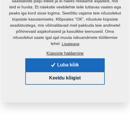
säästaksite palju klikke ja ei näeks reklaame asjadest, mis
teid ei huvita. Et näeksite veebilehte teile tuttavas vaates ega
peaks iga kord sisse logima. Seetõttu vajame teie nõusolekut
küpsiste kasutamiseks. Klõpsates “OK”, nõustute küpsiste
seadistustega, mis võimaldavad meil pakkuda teie andmetel
põhinevaid asjakohaseid ja kasulikke teenuseid. Oma
nõusolekut saate igal ajal muuta isikuandmete töötlemise
Toote kood:
3003804
lehel.
Lisateave
Küpsiste haldamine
See varuosa sobib ka järgmistele masinatele:
Luba kõik
DUOLENT
TRIOLENT
Keeldu kõigist
Mass:
463,1790 Kg