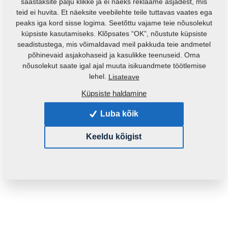
säästaksite palju klikke ja ei näeks reklaame asjadest, mis
teid ei huvita. Et näeksite veebilehte teile tuttavas vaates ega
peaks iga kord sisse logima. Seetõttu vajame teie nõusolekut
küpsiste kasutamiseks. Klõpsates “OK”, nõustute küpsiste
seadistustega, mis võimaldavad meil pakkuda teie andmetel
põhinevaid asjakohaseid ja kasulikke teenuseid. Oma
nõusolekut saate igal ajal muuta isikuandmete töötlemise
Toote kood:
3003829
lehel.
Lisateave
Küpsiste haldamine
See varuosa sobib ka järgmistele masinatele:
Luba kõik
KOMPAKTOMAT
Keeldu kõigist
Mass:
356,7010 Kg