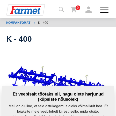
0
KOMPAKTOMAT
/
K - 400
agasi
ebisaidile
K - 400
Farmeti
pood
Minu
masinad
Allalaadimiseks
Et veebisait töötaks nii, nagu olete harjunud
(küpsiste nõusolek)
Kontaktid
Meil on oluline, et teie ostukogemus oleks võimalikult hea. Et
leiaksite meie veebilehelt kiiresti selle, mida otsite,