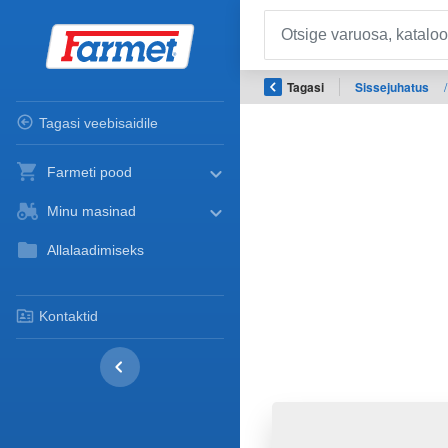
Tagasi
Sissejuhatus
/
Tagasi veebisaidile
Farmeti pood
Minu masinad
Allalaadimiseks
Kontaktid