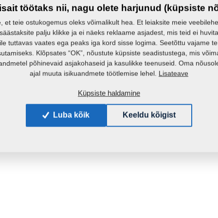
isait töötaks nii, nagu olete harjunud (küpsiste n
e, et teie ostukogemus oleks võimalikult hea. Et leiaksite meie veebilehelt 
 säästaksite palju klikke ja ei näeks reklaame asjadest, mis teid ei huvita
ile tuttavas vaates ega peaks iga kord sisse logima. Seetõttu vajame t
sutamiseks. Klõpsates “OK”, nõustute küpsiste seadistustega, mis võim
andmetel põhinevaid asjakohaseid ja kasulikke teenuseid. Oma nõusole
Lisateave
ajal muuta isikuandmete töötlemise lehel.
Küpsiste haldamine
Luba kõik
Keeldu kõigist