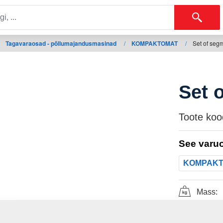
Tagavaraosad - põllumajandusmasinad
/
KOMPAKTOMAT
/
Set of segm
Set 
Toote koo
See varuo
KOMPAK
Mass: