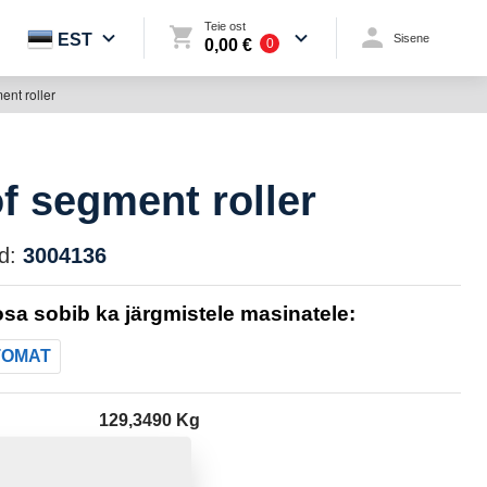
Teie ost
EST
Sisene
0,00 €
0
ent roller
of segment roller
d:
3004136
sa sobib ka järgmistele masinatele:
TOMAT
129,3490 Kg