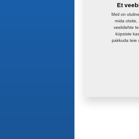
Et veeb
Meil on olulin
mida otsite,
veebilehte te
küpsiste ka
pakkuda teie 