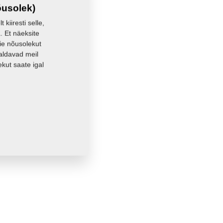
õusolek)
kiiresti selle,
. Et näeksite
eie nõusolekut
aldavad meil
kut saate igal