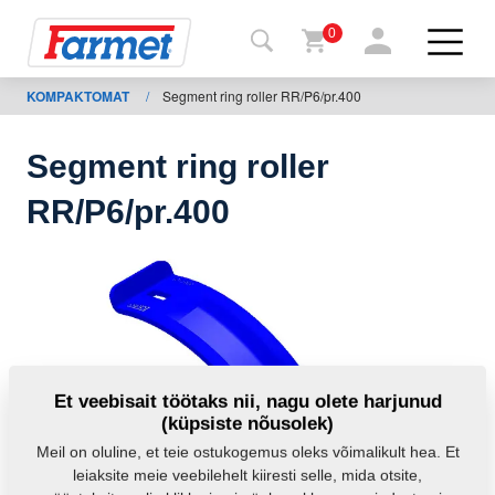
0
KOMPAKTOMAT
/
Segment ring roller RR/P6/pr.400
agasi
ebisaidile
Segment ring roller
Farmeti
RR/P6/pr.400
pood
Minu
masinad
Allalaadimiseks
Et veebisait töötaks nii, nagu olete harjunud
(küpsiste nõusolek)
Kontaktid
Meil on oluline, et teie ostukogemus oleks võimalikult hea. Et
leiaksite meie veebilehelt kiiresti selle, mida otsite,