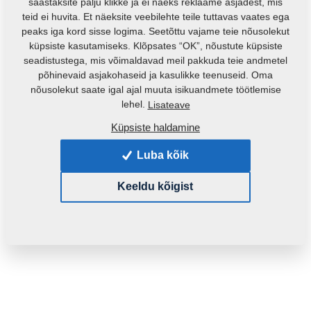
säästaksite palju klikke ja ei näeks reklaame asjadest, mis
teid ei huvita. Et näeksite veebilehte teile tuttavas vaates ega
peaks iga kord sisse logima. Seetõttu vajame teie nõusolekut
küpsiste kasutamiseks. Klõpsates “OK”, nõustute küpsiste
seadistustega, mis võimaldavad meil pakkuda teie andmetel
põhinevaid asjakohaseid ja kasulikke teenuseid. Oma
nõusolekut saate igal ajal muuta isikuandmete töötlemise
lehel.
Lisateave
Küpsiste haldamine
Toote kood:
3004190
Luba kõik
See varuosa sobib ka järgmistele masinatele:
KOMPAKTOMAT
Keeldu kõigist
Mass:
1,4470 Kg