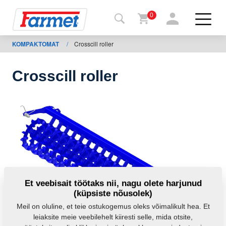
0
KOMPAKTOMAT
/
Crosscill roller
agasi
ebisaidile
Crosscill roller
Farmeti
pood
Minu
masinad
Allalaadimiseks
Et veebisait töötaks nii, nagu olete harjunud
(küpsiste nõusolek)
Kontaktid
Meil on oluline, et teie ostukogemus oleks võimalikult hea. Et
leiaksite meie veebilehelt kiiresti selle, mida otsite,