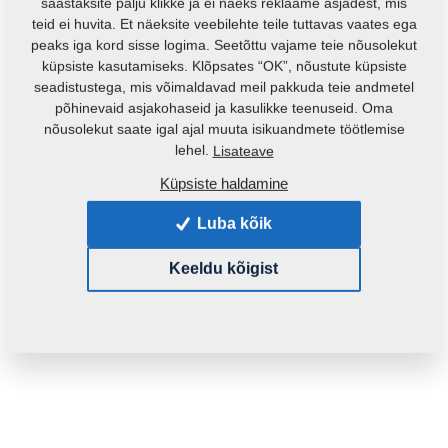
säästaksite palju klikke ja ei näeks reklaame asjadest, mis
teid ei huvita. Et näeksite veebilehte teile tuttavas vaates ega
peaks iga kord sisse logima. Seetõttu vajame teie nõusolekut
küpsiste kasutamiseks. Klõpsates “OK”, nõustute küpsiste
seadistustega, mis võimaldavad meil pakkuda teie andmetel
põhinevaid asjakohaseid ja kasulikke teenuseid. Oma
nõusolekut saate igal ajal muuta isikuandmete töötlemise
Toote kood:
3004329
lehel.
Lisateave
Küpsiste haldamine
See varuosa sobib ka järgmistele masinatele:
Luba kõik
KOMPAKTOMAT
Keeldu kõigist
Mass:
400,4930 Kg