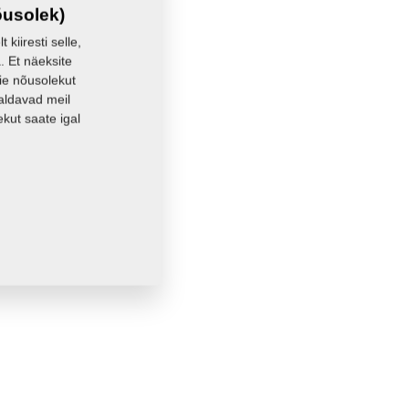
õusolek)
kiiresti selle,
. Et näeksite
eie nõusolekut
aldavad meil
kut saate igal