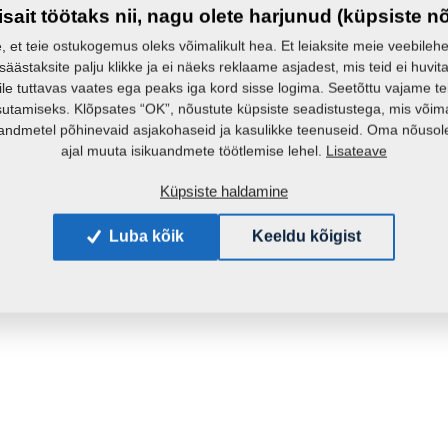
isait töötaks nii, nagu olete harjunud (küpsiste n
e, et teie ostukogemus oleks võimalikult hea. Et leiaksite meie veebilehelt 
 säästaksite palju klikke ja ei näeks reklaame asjadest, mis teid ei huvita
ile tuttavas vaates ega peaks iga kord sisse logima. Seetõttu vajame t
sutamiseks. Klõpsates “OK”, nõustute küpsiste seadistustega, mis võim
andmetel põhinevaid asjakohaseid ja kasulikke teenuseid. Oma nõusole
Lisateave
ajal muuta isikuandmete töötlemise lehel.
Küpsiste haldamine
Luba kõik
Keeldu kõigist