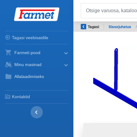
Tagasi
Sissejuhatus
/
Tagasi veebisaidile
Farmeti pood
Minu masinad
Allalaadimiseks
Kontaktid