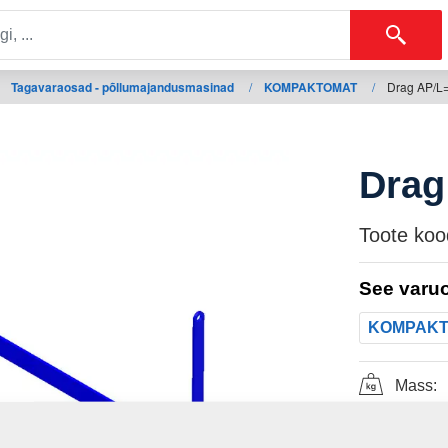
Tagavaraosad - põllumajandusmasinad
/
KOMPAKTOMAT
/
Drag AP/L
Drag
Toote koo
See varuo
KOMPAK
Mass: