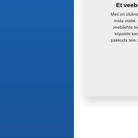
Et veeb
Meil on olulin
mida otsite,
veebilehte te
küpsiste ka
pakkuda teie 