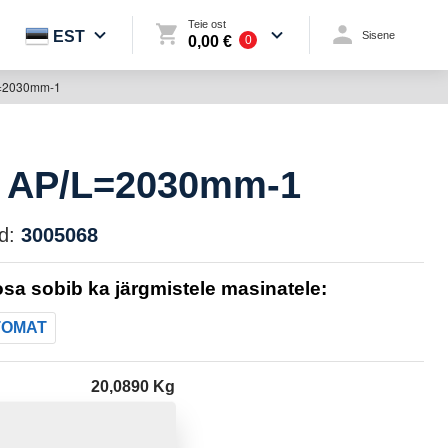
Teie ost
EST
Sisene
0,00 €
0
=2030mm-1
 AP/L=2030mm-1
d:
3005068
sa sobib ka järgmistele masinatele:
TOMAT
20,0890 Kg