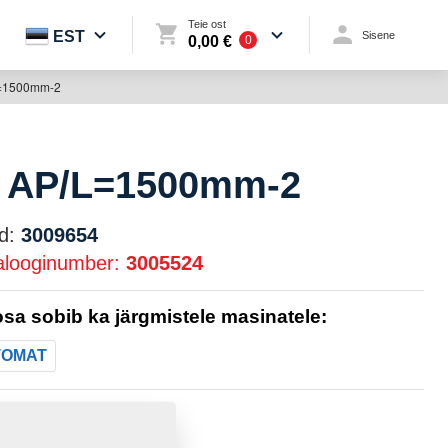
Teie ost
EST
Sisene
0,00 €
0
=1500mm-2
 AP/L=1500mm-2
d:
3009654
alooginumber:
3005524
sa sobib ka järgmistele masinatele:
TOMAT
16,2570 Kg