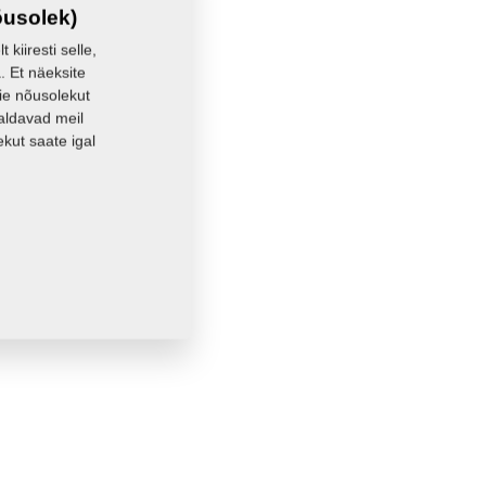
õusolek)
kiiresti selle,
. Et näeksite
eie nõusolekut
aldavad meil
kut saate igal