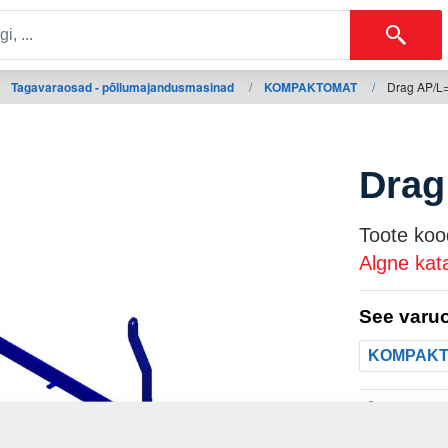
Tagavaraosad - põllumajandusmasinad
/
KOMPAKTOMAT
/
Drag AP/L
Drag
Toote koo
Algne kat
See varuo
KOMPAK
Mass: