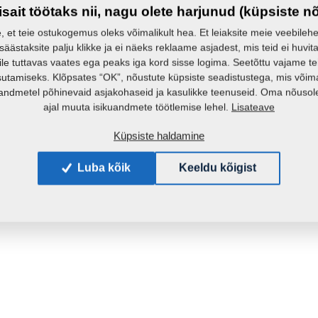
isait töötaks nii, nagu olete harjunud (küpsiste n
e, et teie ostukogemus oleks võimalikult hea. Et leiaksite meie veebilehelt 
 säästaksite palju klikke ja ei näeks reklaame asjadest, mis teid ei huvita
ile tuttavas vaates ega peaks iga kord sisse logima. Seetõttu vajame t
sutamiseks. Klõpsates “OK”, nõustute küpsiste seadistustega, mis võim
andmetel põhinevaid asjakohaseid ja kasulikke teenuseid. Oma nõusole
Lisateave
ajal muuta isikuandmete töötlemise lehel.
Küpsiste haldamine
Luba kõik
Keeldu kõigist