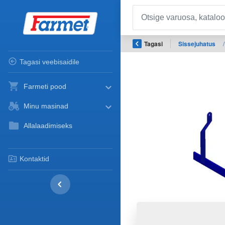
Tagasi
Sissejuhatus
/
Tagasi veebisaidile
Farmeti pood
Minu masinad
Allalaadimiseks
Kontaktid