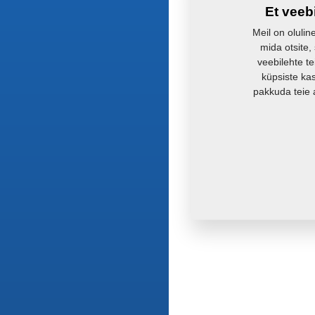
Et veeb
Meil on olulin
mida otsite,
veebilehte te
küpsiste ka
pakkuda teie 