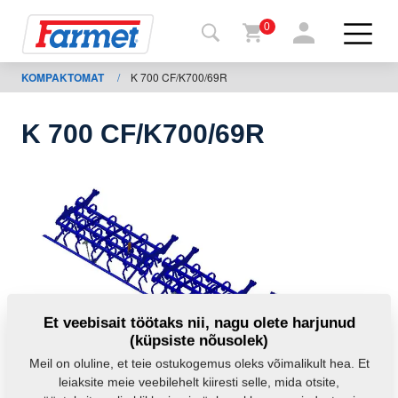
0
KOMPAKTOMAT
/
K 700 CF/K700/69R
agasi
ebisaidile
K 700 CF/K700/69R
Farmeti
pood
Minu
masinad
Allalaadimiseks
Et veebisait töötaks nii, nagu olete harjunud
(küpsiste nõusolek)
Kontaktid
Meil on oluline, et teie ostukogemus oleks võimalikult hea. Et
leiaksite meie veebilehelt kiiresti selle, mida otsite,