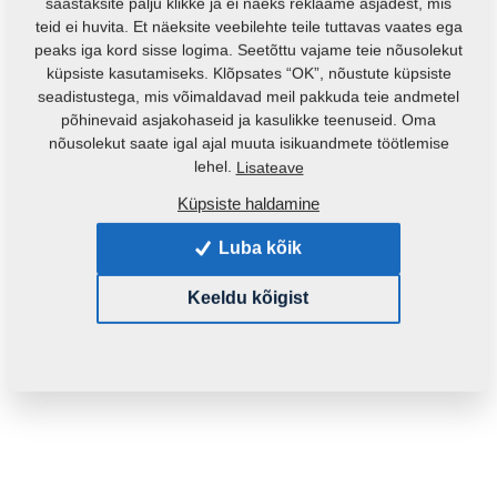
säästaksite palju klikke ja ei näeks reklaame asjadest, mis
teid ei huvita. Et näeksite veebilehte teile tuttavas vaates ega
peaks iga kord sisse logima. Seetõttu vajame teie nõusolekut
küpsiste kasutamiseks. Klõpsates “OK”, nõustute küpsiste
seadistustega, mis võimaldavad meil pakkuda teie andmetel
põhinevaid asjakohaseid ja kasulikke teenuseid. Oma
nõusolekut saate igal ajal muuta isikuandmete töötlemise
Toote kood:
3009598
lehel.
Lisateave
Algne katalooginumber:
3003045
Küpsiste haldamine
See varuosa sobib ka järgmistele masinatele:
Luba kõik
KOMPAKTOMAT
Keeldu kõigist
Mass:
570,0700 Kg