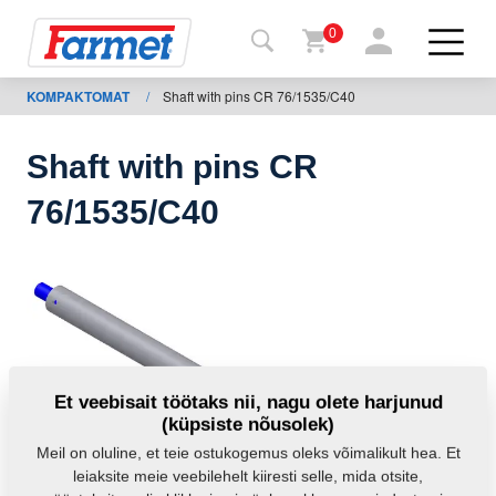
0
KOMPAKTOMAT
/
Shaft with pins CR 76/1535/C40
agasi
ebisaidile
Shaft with pins CR
Farmeti
76/1535/C40
pood
Minu
masinad
Allalaadimiseks
Et veebisait töötaks nii, nagu olete harjunud
(küpsiste nõusolek)
Kontaktid
Meil on oluline, et teie ostukogemus oleks võimalikult hea. Et
leiaksite meie veebilehelt kiiresti selle, mida otsite,