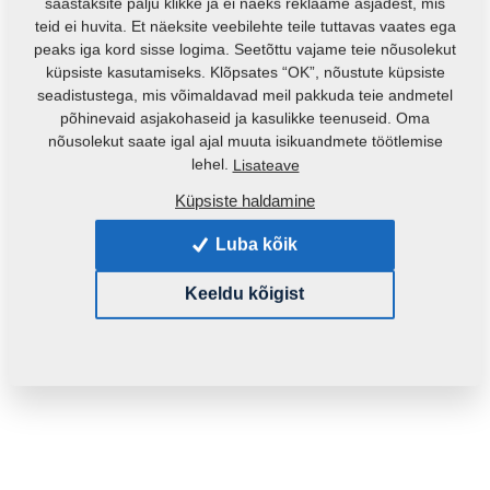
säästaksite palju klikke ja ei näeks reklaame asjadest, mis
teid ei huvita. Et näeksite veebilehte teile tuttavas vaates ega
peaks iga kord sisse logima. Seetõttu vajame teie nõusolekut
küpsiste kasutamiseks. Klõpsates “OK”, nõustute küpsiste
seadistustega, mis võimaldavad meil pakkuda teie andmetel
põhinevaid asjakohaseid ja kasulikke teenuseid. Oma
nõusolekut saate igal ajal muuta isikuandmete töötlemise
lehel.
Lisateave
Küpsiste haldamine
Toote kood:
3011433
Algne katalooginumber:
3000132
Luba kõik
See varuosa sobib ka järgmistele masinatele:
Keeldu kõigist
KOMPAKTOMAT
Mass:
33,3240 Kg