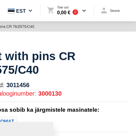
Teie ost
EST
Sisene
0,00 €
0
 pins CR 76/2575/C40
t with pins CR
575/C40
d:
3011456
alooginumber:
3000130
sa sobib ka järgmistele masinatele:
TOMAT