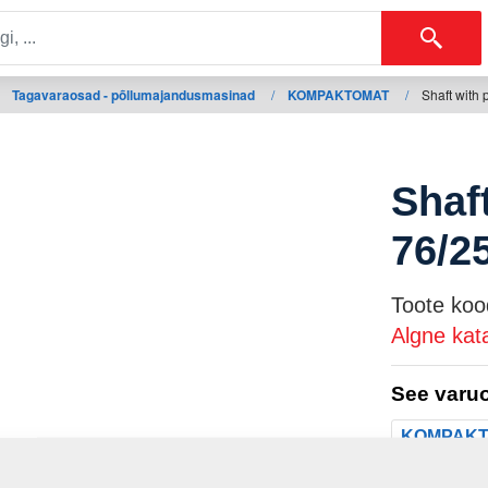
Tagavaraosad - põllumajandusmasinad
/
KOMPAKTOMAT
/
Shaft with
Shaf
76/2
Toote koo
Algne kat
See varuo
KOMPAK