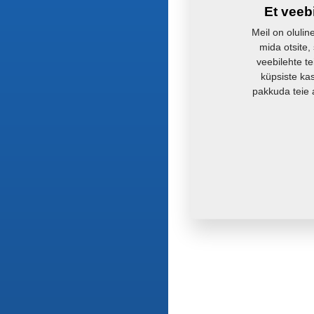
Et veeb
Meil on olulin
mida otsite,
veebilehte te
küpsiste ka
pakkuda teie 