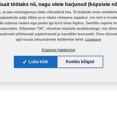
Mass:
isait töötaks nii, nagu olete harjunud (küpsiste n
e, et teie ostukogemus oleks võimalikult hea. Et leiaksite meie veebilehelt 
 säästaksite palju klikke ja ei näeks reklaame asjadest, mis teid ei huvita
ile tuttavas vaates ega peaks iga kord sisse logima. Seetõttu vajame t
sutamiseks. Klõpsates “OK”, nõustute küpsiste seadistustega, mis võim
andmetel põhinevaid asjakohaseid ja kasulikke teenuseid. Oma nõusole
Lisateave
ajal muuta isikuandmete töötlemise lehel.
Küpsiste haldamine
Luba kõik
Keeldu kõigist