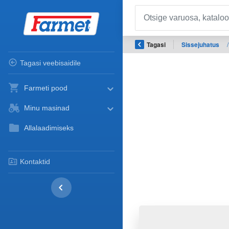
Tagasi
Sissejuhatus
/
Tagasi veebisaidile
Farmeti pood
Minu masinad
Allalaadimiseks
Kontaktid