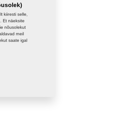
55,4440 Kg
õusolek)
kiiresti selle,
. Et näeksite
eie nõusolekut
aldavad meil
kut saate igal