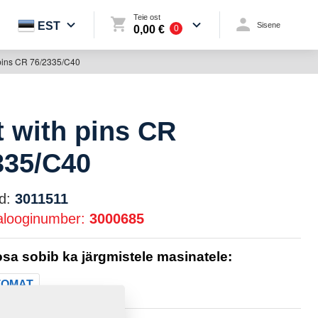
Teie ost
EST
Sisene
0,00 €
0
 pins CR 76/2335/C40
t with pins CR
335/C40
d:
3011511
alooginumber:
3000685
sa sobib ka järgmistele masinatele:
TOMAT