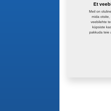
Et veeb
Meil on olulin
mida otsite,
veebilehte te
küpsiste ka
pakkuda teie 