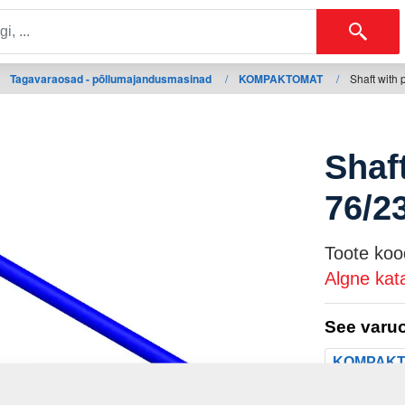
Tagavaraosad - põllumajandusmasinad
/
KOMPAKTOMAT
/
Shaft with
Shaf
76/2
Toote koo
Algne kat
See varuo
KOMPAK