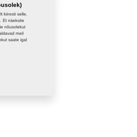
50,3400 Kg
õusolek)
kiiresti selle,
. Et näeksite
eie nõusolekut
aldavad meil
kut saate igal