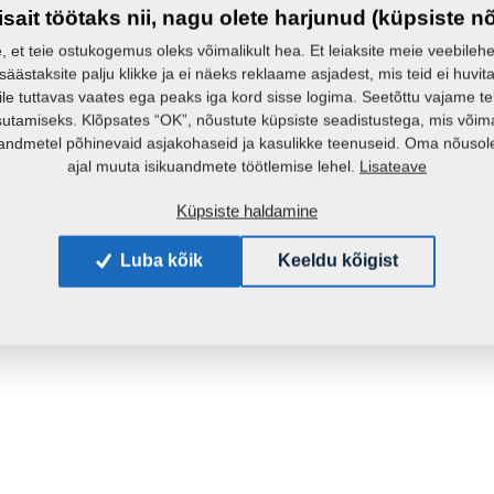
Mass:
isait töötaks nii, nagu olete harjunud (küpsiste n
e, et teie ostukogemus oleks võimalikult hea. Et leiaksite meie veebilehelt 
 säästaksite palju klikke ja ei näeks reklaame asjadest, mis teid ei huvita
ile tuttavas vaates ega peaks iga kord sisse logima. Seetõttu vajame t
sutamiseks. Klõpsates “OK”, nõustute küpsiste seadistustega, mis võim
andmetel põhinevaid asjakohaseid ja kasulikke teenuseid. Oma nõusole
Lisateave
ajal muuta isikuandmete töötlemise lehel.
Küpsiste haldamine
Luba kõik
Keeldu kõigist