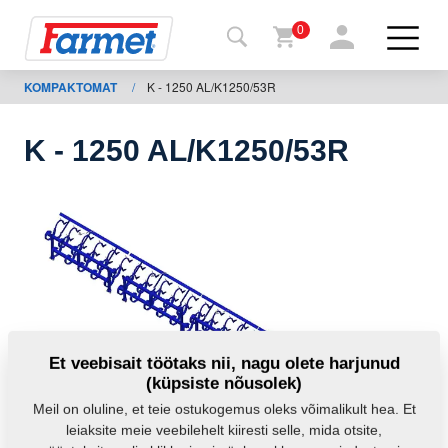
0
KOMPAKTOMAT
/
K - 1250 AL/K1250/53R
agasi
ebisaidile
K - 1250 AL/K1250/53R
Farmeti
pood
Minu
masinad
Allalaadimiseks
Et veebisait töötaks nii, nagu olete harjunud
(küpsiste nõusolek)
Kontaktid
Meil on oluline, et teie ostukogemus oleks võimalikult hea. Et
leiaksite meie veebilehelt kiiresti selle, mida otsite,