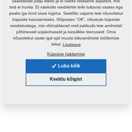
säästaksite palju klikke ja ei näeks reklaame asjadest, mis
teid ei huvita. Et näeksite veebilehte teile tuttavas vaates ega
peaks iga kord sisse logima. Seetõttu vajame teie nõusolekut
küpsiste kasutamiseks. Klõpsates “OK”, nõustute küpsiste
seadistustega, mis võimaldavad meil pakkuda teie andmetel
põhinevaid asjakohaseid ja kasulikke teenuseid. Oma
nõusolekut saate igal ajal muuta isikuandmete töötlemise
Toote kood:
3012640
lehel.
Lisateave
Algne katalooginumber:
2000379
Küpsiste haldamine
See varuosa sobib ka järgmistele masinatele:
Luba kõik
KOMPAKTOMAT
Keeldu kõigist
Mass:
1103,2770 Kg