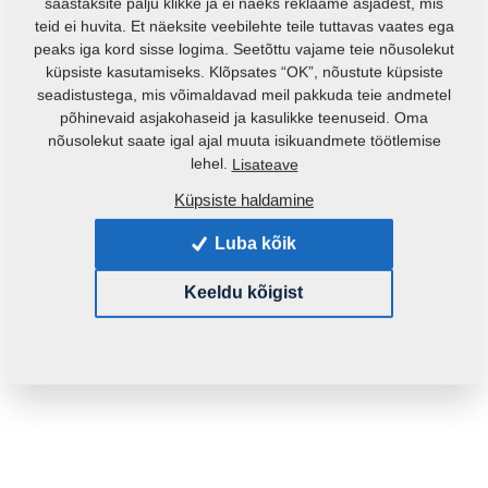
säästaksite palju klikke ja ei näeks reklaame asjadest, mis
teid ei huvita. Et näeksite veebilehte teile tuttavas vaates ega
peaks iga kord sisse logima. Seetõttu vajame teie nõusolekut
küpsiste kasutamiseks. Klõpsates “OK”, nõustute küpsiste
seadistustega, mis võimaldavad meil pakkuda teie andmetel
põhinevaid asjakohaseid ja kasulikke teenuseid. Oma
nõusolekut saate igal ajal muuta isikuandmete töötlemise
Toote kood:
4001429
lehel.
Lisateave
Küpsiste haldamine
See varuosa sobib ka järgmistele masinatele:
Luba kõik
EXCELENT
FALCON
VERSO
Keeldu kõigist
Mass:
0,1080 Kg