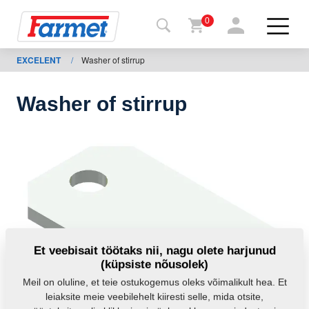
0
EXCELENT
/
Washer of stirrup
agasi
ebisaidile
Washer of stirrup
Farmeti
pood
Minu
masinad
Allalaadimiseks
Et veebisait töötaks nii, nagu olete harjunud
(küpsiste nõusolek)
Kontaktid
Meil on oluline, et teie ostukogemus oleks võimalikult hea. Et
leiaksite meie veebilehelt kiiresti selle, mida otsite,