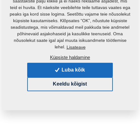
säästaksite palju klikke ja ei näeks reklaame asjadest, mis
teid ei huvita. Et näeksite veebilehte teile tuttavas vaates ega
peaks iga kord sisse logima. Seetõttu vajame teie nõusolekut
küpsiste kasutamiseks. Klõpsates “OK”, nõustute küpsiste
seadistustega, mis võimaldavad meil pakkuda teie andmetel
põhinevaid asjakohaseid ja kasulikke teenuseid. Oma
nõusolekut saate igal ajal muuta isikuandmete töötlemise
Toote kood:
4002544
lehel.
Lisateave
Algne katalooginumber:
8000468-40023
Küpsiste haldamine
See varuosa sobib ka järgmistele masinatele:
Luba kõik
HX
Keeldu kõigist
Mass:
1,1100 Kg