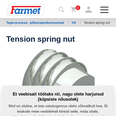
0
Tagavaraosad - põllumajandusmasinad
/
HX
/
Tension spring nut
agasi
ebisaidile
Tension spring nut
Farmeti
pood
Minu
masinad
Allalaadimiseks
Et veebisait töötaks nii, nagu olete harjunud
(küpsiste nõusolek)
Kontaktid
Meil on oluline, et teie ostukogemus oleks võimalikult hea. Et
leiaksite meie veebilehelt kiiresti selle, mida otsite,