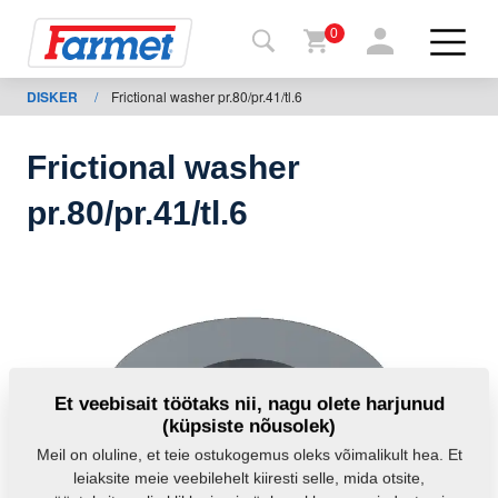
0
DISKER
/
Frictional washer pr.80/pr.41/tl.6
agasi
ebisaidile
Frictional washer
Farmeti
pr.80/pr.41/tl.6
pood
Minu
masinad
Allalaadimiseks
Et veebisait töötaks nii, nagu olete harjunud
(küpsiste nõusolek)
Kontaktid
Meil on oluline, et teie ostukogemus oleks võimalikult hea. Et
leiaksite meie veebilehelt kiiresti selle, mida otsite,