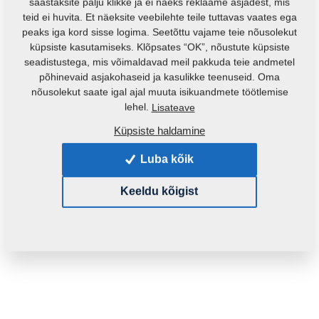
säästaksite palju klikke ja ei näeks reklaame asjadest, mis
teid ei huvita. Et näeksite veebilehte teile tuttavas vaates ega
peaks iga kord sisse logima. Seetõttu vajame teie nõusolekut
küpsiste kasutamiseks. Klõpsates “OK”, nõustute küpsiste
seadistustega, mis võimaldavad meil pakkuda teie andmetel
põhinevaid asjakohaseid ja kasulikke teenuseid. Oma
nõusolekut saate igal ajal muuta isikuandmete töötlemise
lehel.
Lisateave
Küpsiste haldamine
Toote kood:
4003745
Luba kõik
See varuosa sobib ka järgmistele masinatele:
DISKER
Keeldu kõigist
Mass:
0,1830 Kg