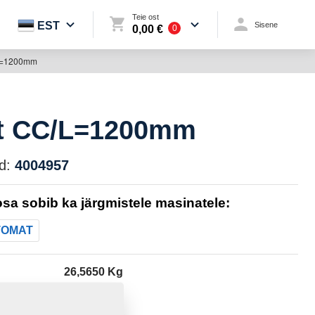
Teie ost
EST
Sisene
0,00 €
0
L=1200mm
t CC/L=1200mm
d:
4004957
sa sobib ka järgmistele masinatele:
TOMAT
26,5650 Kg