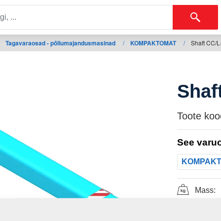
Tagavaraosad - põllumajandusmasinad
/
KOMPAKTOMAT
/
Shaft CC/
Shaf
Toote koo
See varuo
KOMPAK
Mass: