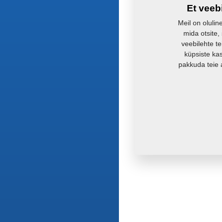
Et veeb
Meil on olulin
mida otsite,
veebilehte te
küpsiste ka
pakkuda teie 