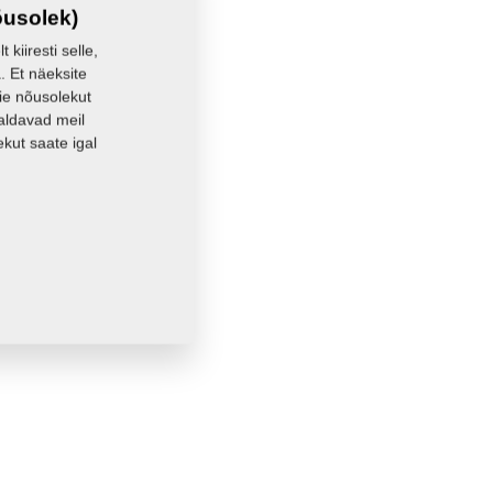
õusolek)
kiiresti selle,
. Et näeksite
eie nõusolekut
aldavad meil
kut saate igal