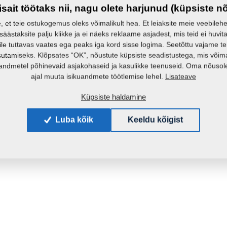
isait töötaks nii, nagu olete harjunud (küpsiste n
e, et teie ostukogemus oleks võimalikult hea. Et leiaksite meie veebilehelt 
 säästaksite palju klikke ja ei näeks reklaame asjadest, mis teid ei huvita
ile tuttavas vaates ega peaks iga kord sisse logima. Seetõttu vajame t
sutamiseks. Klõpsates “OK”, nõustute küpsiste seadistustega, mis võim
andmetel põhinevaid asjakohaseid ja kasulikke teenuseid. Oma nõusole
Lisateave
ajal muuta isikuandmete töötlemise lehel.
Küpsiste haldamine
Luba kõik
Keeldu kõigist