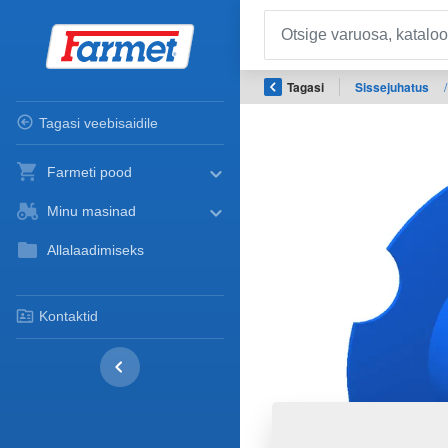
Tagasi
Sissejuhatus
/
Tagasi veebisaidile
Farmeti pood
Minu masinad
Allalaadimiseks
Kontaktid