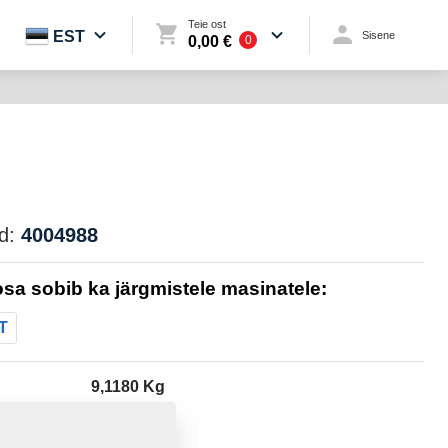
Teie ost
EST
Sisene
0,00 €
0
d:
4004988
sa sobib ka järgmistele masinatele:
T
9,1180 Kg