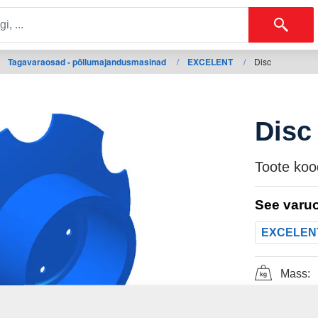
Tagavaraosad - põllumajandusmasinad
/
EXCELENT
/
Disc
Disc
Toote koo
See varuo
EXCELEN
Mass: