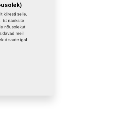
õusolek)
kiiresti selle,
. Et näeksite
eie nõusolekut
aldavad meil
kut saate igal