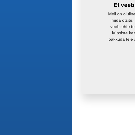
Et veeb
Meil on olulin
mida otsite,
veebilehte te
küpsiste ka
pakkuda teie 