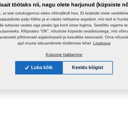
isait töötaks nii, nagu olete harjunud (küpsiste n
e, et teie ostukogemus oleks võimalikult hea. Et leiaksite meie veebilehelt 
 säästaksite palju klikke ja ei näeks reklaame asjadest, mis teid ei huvita
ile tuttavas vaates ega peaks iga kord sisse logima. Seetõttu vajame t
sutamiseks. Klõpsates “OK”, nõustute küpsiste seadistustega, mis võim
andmetel põhinevaid asjakohaseid ja kasulikke teenuseid. Oma nõusole
Lisateave
ajal muuta isikuandmete töötlemise lehel.
Küpsiste haldamine
Luba kõik
Keeldu kõigist