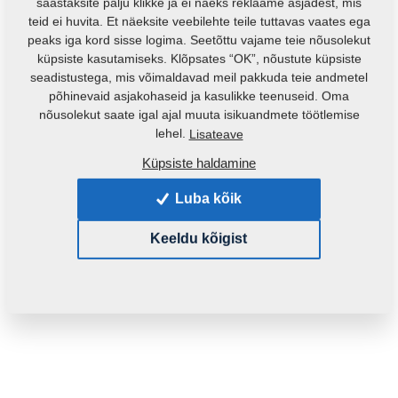
säästaksite palju klikke ja ei näeks reklaame asjadest, mis
teid ei huvita. Et näeksite veebilehte teile tuttavas vaates ega
peaks iga kord sisse logima. Seetõttu vajame teie nõusolekut
küpsiste kasutamiseks. Klõpsates “OK”, nõustute küpsiste
seadistustega, mis võimaldavad meil pakkuda teie andmetel
põhinevaid asjakohaseid ja kasulikke teenuseid. Oma
nõusolekut saate igal ajal muuta isikuandmete töötlemise
Toote kood:
4006838
lehel.
Lisateave
Küpsiste haldamine
See varuosa sobib ka järgmistele masinatele:
Luba kõik
FANTOM
Keeldu kõigist
Mass:
3,0190 Kg