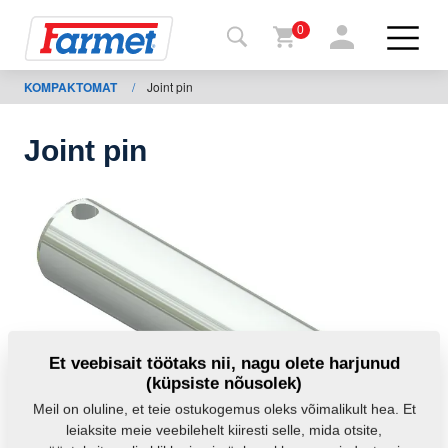
0
KOMPAKTOMAT
/
Joint pin
agasi
ebisaidile
Joint pin
Farmeti
pood
Minu
masinad
Allalaadimiseks
Et veebisait töötaks nii, nagu olete harjunud
(küpsiste nõusolek)
Kontaktid
Meil on oluline, et teie ostukogemus oleks võimalikult hea. Et
leiaksite meie veebilehelt kiiresti selle, mida otsite,