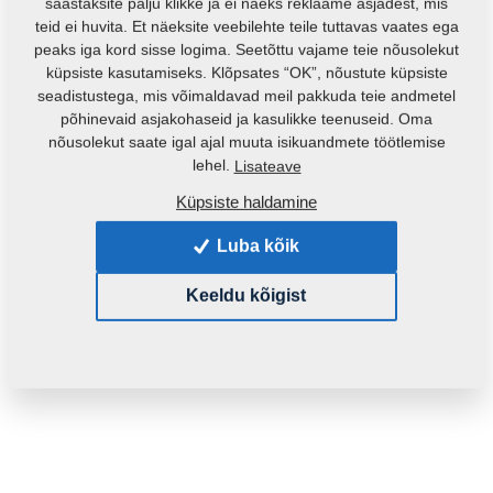
säästaksite palju klikke ja ei näeks reklaame asjadest, mis
teid ei huvita. Et näeksite veebilehte teile tuttavas vaates ega
peaks iga kord sisse logima. Seetõttu vajame teie nõusolekut
küpsiste kasutamiseks. Klõpsates “OK”, nõustute küpsiste
seadistustega, mis võimaldavad meil pakkuda teie andmetel
põhinevaid asjakohaseid ja kasulikke teenuseid. Oma
nõusolekut saate igal ajal muuta isikuandmete töötlemise
Toote kood:
4007407
lehel.
Lisateave
Küpsiste haldamine
See varuosa sobib ka järgmistele masinatele:
Luba kõik
KOMPAKTOMAT
Keeldu kõigist
Mass:
1,9430 Kg