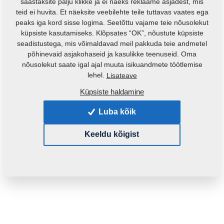
säästaksite palju klikke ja ei näeks reklaame asjadest, mis
teid ei huvita. Et näeksite veebilehte teile tuttavas vaates ega
peaks iga kord sisse logima. Seetõttu vajame teie nõusolekut
küpsiste kasutamiseks. Klõpsates “OK”, nõustute küpsiste
seadistustega, mis võimaldavad meil pakkuda teie andmetel
põhinevaid asjakohaseid ja kasulikke teenuseid. Oma
nõusolekut saate igal ajal muuta isikuandmete töötlemise
Toote kood:
4008134
lehel.
Lisateave
Algne katalooginumber:
Küpsiste haldamine
3002282
4001718
4006819
4000307
Luba kõik
See varuosa sobib ka järgmistele masinatele:
Keeldu kõigist
KOMPAKTOMAT
Mass:
14,6880 Kg