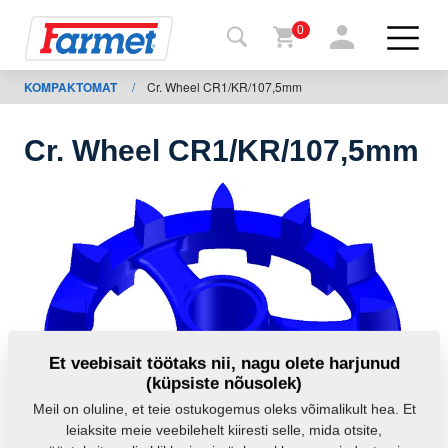
0
KOMPAKTOMAT
/
Cr. Wheel CR1/KR/107,5mm
agasi
ebisaidile
Cr. Wheel CR1/KR/107,5mm
Farmeti
pood
Minu
masinad
Allalaadimiseks
Et veebisait töötaks nii, nagu olete harjunud
(küpsiste nõusolek)
Kontaktid
Meil on oluline, et teie ostukogemus oleks võimalikult hea. Et
leiaksite meie veebilehelt kiiresti selle, mida otsite,