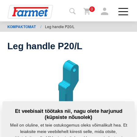
0
KOMPAKTOMAT
/
Leg handle P20/L
agasi
ebisaidile
Leg handle P20/L
Farmeti
pood
Minu
masinad
Allalaadimiseks
Et veebisait töötaks nii, nagu olete harjunud
(küpsiste nõusolek)
Kontaktid
Meil on oluline, et teie ostukogemus oleks võimalikult hea. Et
leiaksite meie veebilehelt kiiresti selle, mida otsite,