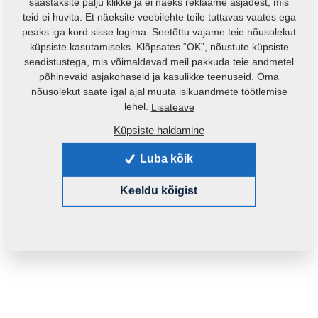
säästaksite palju klikke ja ei näeks reklaame asjadest, mis
teid ei huvita. Et näeksite veebilehte teile tuttavas vaates ega
peaks iga kord sisse logima. Seetõttu vajame teie nõusolekut
küpsiste kasutamiseks. Klõpsates “OK”, nõustute küpsiste
seadistustega, mis võimaldavad meil pakkuda teie andmetel
põhinevaid asjakohaseid ja kasulikke teenuseid. Oma
nõusolekut saate igal ajal muuta isikuandmete töötlemise
Toote kood:
4013240
lehel.
Lisateave
Küpsiste haldamine
See varuosa sobib ka järgmistele masinatele:
Luba kõik
KOMPAKTOMAT
Keeldu kõigist
Mass:
0,5080 Kg