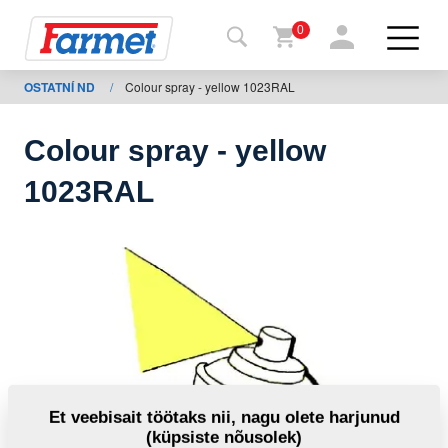
0
OSTATNÍ ND
/
Colour spray - yellow 1023RAL
agasi
ebisaidile
Colour spray - yellow
Farmeti
1023RAL
pood
Minu
masinad
Allalaadimiseks
Kontaktid
Et veebisait töötaks nii, nagu olete harjunud
(küpsiste nõusolek)