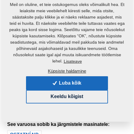
Meil on oluline, et teie ostukogemus oleks võimalikult hea. Et
leiaksite meie veebilehelt kiiresti selle, mida otsite,
säästaksite palju klikke ja ei näeks reklaame asjadest, mis
teid ei huvita. Et näeksite veebilehte teile tuttavas vaates ega
peaks iga kord sisse logima. Seetõttu vajame teie nõusolekut
küpsiste kasutamiseks. Klõpsates “OK”, nõustute küpsiste
seadistustega, mis võimaldavad meil pakkuda teie andmetel
põhinevaid asjakohaseid ja kasulikke teenuseid. Oma
nõusolekut saate igal ajal muuta isikuandmete töötlemise
lehel.
Lisateave
Küpsiste haldamine
Luba kõik
Keeldu kõigist
Toote kood:
m00226
See varuosa sobib ka järgmistele masinatele: