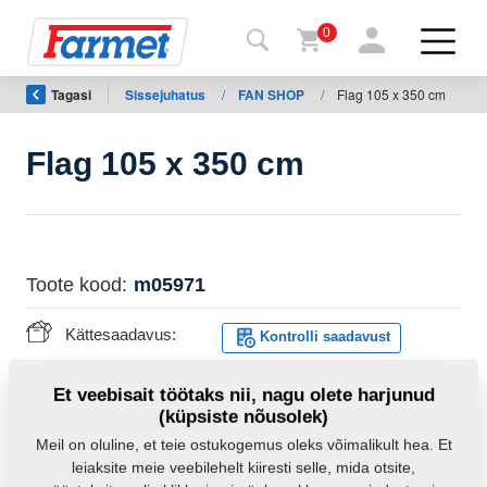
0
Tagasi
Sissejuhatus
/
FAN SHOP
/
Flag 105 x 350 cm
agasi
ebisaidile
Flag 105 x 350 cm
Farmeti
pood
Minu
Toote kood:
m05971
masinad
Kättesaadavus:
Kontrolli saadavust
Allalaadimiseks
Mass:
0,5600 Kg
Et veebisait töötaks nii, nagu olete harjunud
(küpsiste nõusolek)
Kontaktid
Meil on oluline, et teie ostukogemus oleks võimalikult hea. Et
leiaksite meie veebilehelt kiiresti selle, mida otsite,