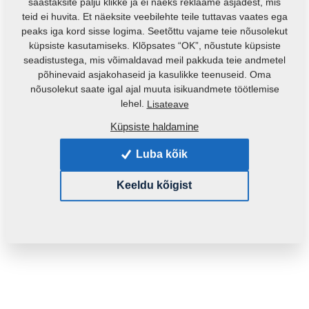
säästaksite palju klikke ja ei näeks reklaame asjadest, mis
teid ei huvita. Et näeksite veebilehte teile tuttavas vaates ega
peaks iga kord sisse logima. Seetõttu vajame teie nõusolekut
küpsiste kasutamiseks. Klõpsates “OK”, nõustute küpsiste
seadistustega, mis võimaldavad meil pakkuda teie andmetel
põhinevaid asjakohaseid ja kasulikke teenuseid. Oma
nõusolekut saate igal ajal muuta isikuandmete töötlemise
lehel.
Lisateave
Küpsiste haldamine
Luba kõik
Keeldu kõigist