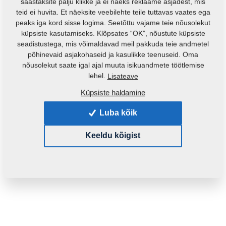
säästaksite palju klikke ja ei näeks reklaame asjadest, mis
teid ei huvita. Et näeksite veebilehte teile tuttavas vaates ega
peaks iga kord sisse logima. Seetõttu vajame teie nõusolekut
küpsiste kasutamiseks. Klõpsates “OK”, nõustute küpsiste
seadistustega, mis võimaldavad meil pakkuda teie andmetel
põhinevaid asjakohaseid ja kasulikke teenuseid. Oma
nõusolekut saate igal ajal muuta isikuandmete töötlemise
Toote kood:
m08167
lehel.
Lisateave
Küpsiste haldamine
See varuosa sobib ka järgmistele masinatele:
Luba kõik
KOMPAKTOMAT
Keeldu kõigist
Mass:
0,0100 Kg