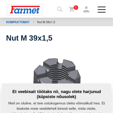
0
KOMPAKTOMAT
/
Nut M 39x1,5
agasi
ebisaidile
Nut M 39x1,5
Farmeti
pood
Minu
masinad
Allalaadimiseks
Et veebisait töötaks nii, nagu olete harjunud
(küpsiste nõusolek)
Kontaktid
Meil on oluline, et teie ostukogemus oleks võimalikult hea. Et
leiaksite meie veebilehelt kiiresti selle, mida otsite,