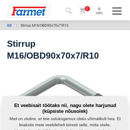
0
GX
/
Stirrup M16/OBD90x70x7/R10
agasi
ebisaidile
Stirrup
Farmeti
M16/OBD90x70x7/R10
pood
Minu
masinad
Allalaadimiseks
Et veebisait töötaks nii, nagu olete harjunud
(küpsiste nõusolek)
Kontaktid
Meil on oluline, et teie ostukogemus oleks võimalikult hea. Et
leiaksite meie veebilehelt kiiresti selle, mida otsite,