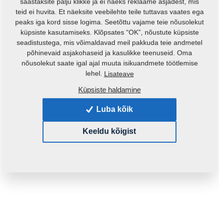
säästaksite palju klikke ja ei näeks reklaame asjadest, mis
teid ei huvita. Et näeksite veebilehte teile tuttavas vaates ega
peaks iga kord sisse logima. Seetõttu vajame teie nõusolekut
küpsiste kasutamiseks. Klõpsates “OK”, nõustute küpsiste
seadistustega, mis võimaldavad meil pakkuda teie andmetel
põhinevaid asjakohaseid ja kasulikke teenuseid. Oma
nõusolekut saate igal ajal muuta isikuandmete töötlemise
lehel.
Lisateave
Küpsiste haldamine
Toote kood:
m10293
Algne katalooginumber:
4000040
Luba kõik
See varuosa sobib ka järgmistele masinatele:
Keeldu kõigist
GX
DUOLENT
Mass:
0,4550 Kg