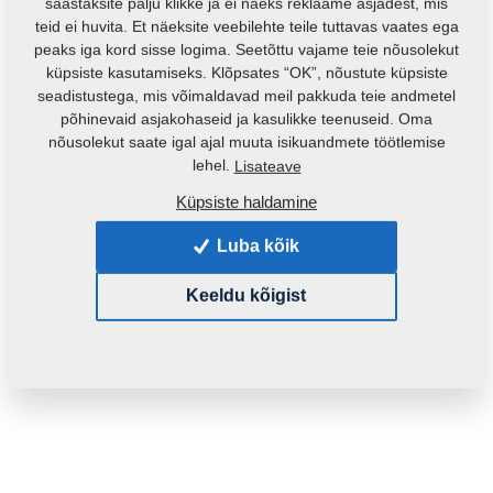
säästaksite palju klikke ja ei näeks reklaame asjadest, mis
teid ei huvita. Et näeksite veebilehte teile tuttavas vaates ega
peaks iga kord sisse logima. Seetõttu vajame teie nõusolekut
küpsiste kasutamiseks. Klõpsates “OK”, nõustute küpsiste
seadistustega, mis võimaldavad meil pakkuda teie andmetel
põhinevaid asjakohaseid ja kasulikke teenuseid. Oma
nõusolekut saate igal ajal muuta isikuandmete töötlemise
Toote kood:
m11598
lehel.
Lisateave
Küpsiste haldamine
See varuosa sobib ka järgmistele masinatele:
Luba kõik
KOMPAKTOMAT
Keeldu kõigist
Mass:
0,1070 Kg