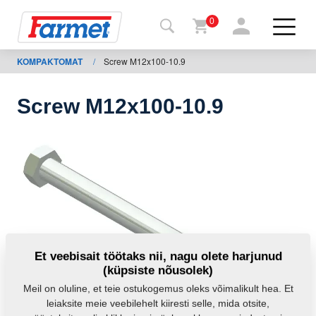
0
KOMPAKTOMAT
/
Screw M12x100-10.9
agasi
ebisaidile
Screw M12x100-10.9
Farmeti
pood
Minu
masinad
Allalaadimiseks
Et veebisait töötaks nii, nagu olete harjunud
(küpsiste nõusolek)
Kontaktid
Meil on oluline, et teie ostukogemus oleks võimalikult hea. Et
leiaksite meie veebilehelt kiiresti selle, mida otsite,