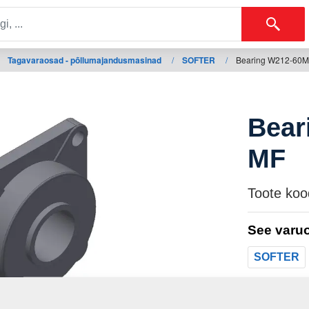
Tagavaraosad - põllumajandusmasinad
/
SOFTER
/
Bearing W212-60
Bear
MF
Toote koo
See varuo
SOFTER
Mass: