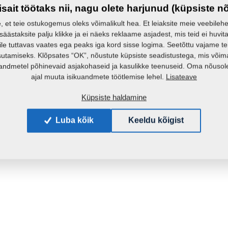
isait töötaks nii, nagu olete harjunud (küpsiste n
e, et teie ostukogemus oleks võimalikult hea. Et leiaksite meie veebilehelt 
 säästaksite palju klikke ja ei näeks reklaame asjadest, mis teid ei huvita
ile tuttavas vaates ega peaks iga kord sisse logima. Seetõttu vajame t
sutamiseks. Klõpsates “OK”, nõustute küpsiste seadistustega, mis võim
andmetel põhinevaid asjakohaseid ja kasulikke teenuseid. Oma nõusole
Lisateave
ajal muuta isikuandmete töötlemise lehel.
Küpsiste haldamine
Luba kõik
Keeldu kõigist