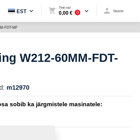
Teie ost
EST
Sisene
0,00 €
0
MM-FDT-MF
ing W212-60MM-FDT-
d:
m12970
sa sobib ka järgmistele masinatele:
3,0000 Kg