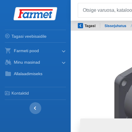
Tagasi
Sissejuhatus
/
Tagasi veebisaidile
Farmeti pood
Minu masinad
Allalaadimiseks
Kontaktid