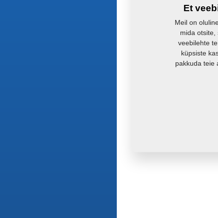
Et veeb
Meil on olulin
mida otsite,
veebilehte te
küpsiste ka
pakkuda teie 