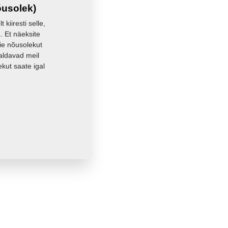
õusolek)
kiiresti selle,
. Et näeksite
eie nõusolekut
aldavad meil
kut saate igal