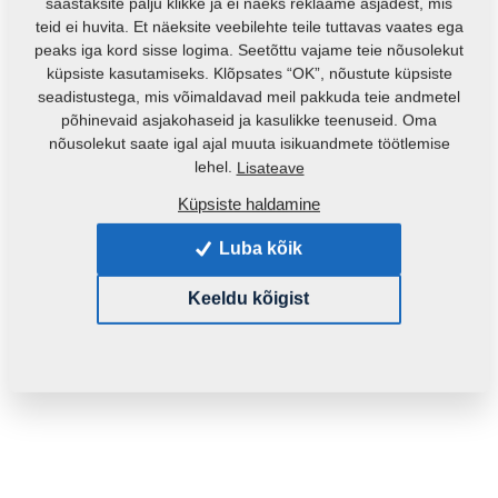
säästaksite palju klikke ja ei näeks reklaame asjadest, mis
teid ei huvita. Et näeksite veebilehte teile tuttavas vaates ega
peaks iga kord sisse logima. Seetõttu vajame teie nõusolekut
küpsiste kasutamiseks. Klõpsates “OK”, nõustute küpsiste
seadistustega, mis võimaldavad meil pakkuda teie andmetel
põhinevaid asjakohaseid ja kasulikke teenuseid. Oma
nõusolekut saate igal ajal muuta isikuandmete töötlemise
Toote kood:
m16160
lehel.
Lisateave
Algne katalooginumber:
m13949
Küpsiste haldamine
See varuosa sobib ka järgmistele masinatele:
Luba kõik
KOMPAKTOMAT
Keeldu kõigist
Mass:
0,8690 Kg