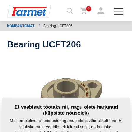
0
KOMPAKTOMAT
/
Bearing UCFT206
agasi
ebisaidile
Bearing UCFT206
Farmeti
pood
Minu
masinad
Allalaadimiseks
Et veebisait töötaks nii, nagu olete harjunud
(küpsiste nõusolek)
Kontaktid
Meil on oluline, et teie ostukogemus oleks võimalikult hea. Et
leiaksite meie veebilehelt kiiresti selle, mida otsite,