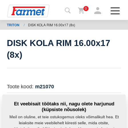
0
TRITON
/
DISK KOLA RIM 16.00x17 (8x)
agasi
ebisaidile
DISK KOLA RIM 16.00x17
Farmeti
(8x)
pood
Minu
masinad
Toote kood:
m21070
Allalaadimiseks
See varuosa sobib ka järgmistele masinatele:
Et veebisait töötaks nii, nagu olete harjunud
TRITON
(küpsiste nõusolek)
Kontaktid
Meil on oluline, et teie ostukogemus oleks võimalikult hea. Et
Mass:
29,0000 Kg
leiaksite meie veebilehelt kiiresti selle, mida otsite,