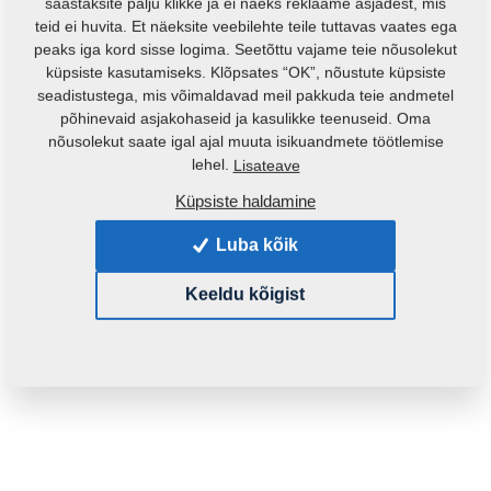
säästaksite palju klikke ja ei näeks reklaame asjadest, mis
teid ei huvita. Et näeksite veebilehte teile tuttavas vaates ega
peaks iga kord sisse logima. Seetõttu vajame teie nõusolekut
küpsiste kasutamiseks. Klõpsates “OK”, nõustute küpsiste
seadistustega, mis võimaldavad meil pakkuda teie andmetel
põhinevaid asjakohaseid ja kasulikke teenuseid. Oma
nõusolekut saate igal ajal muuta isikuandmete töötlemise
lehel.
Lisateave
Küpsiste haldamine
Luba kõik
Keeldu kõigist