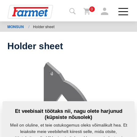
0
MONSUN
/
Holder sheet
agasi
ebisaidile
Holder sheet
Farmeti
pood
Minu
masinad
Allalaadimiseks
Et veebisait töötaks nii, nagu olete harjunud
(küpsiste nõusolek)
Kontaktid
Meil on oluline, et teie ostukogemus oleks võimalikult hea. Et
leiaksite meie veebilehelt kiiresti selle, mida otsite,