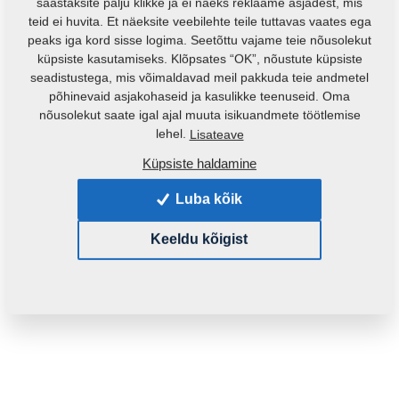
säästaksite palju klikke ja ei näeks reklaame asjadest, mis
teid ei huvita. Et näeksite veebilehte teile tuttavas vaates ega
peaks iga kord sisse logima. Seetõttu vajame teie nõusolekut
küpsiste kasutamiseks. Klõpsates “OK”, nõustute küpsiste
seadistustega, mis võimaldavad meil pakkuda teie andmetel
põhinevaid asjakohaseid ja kasulikke teenuseid. Oma
nõusolekut saate igal ajal muuta isikuandmete töötlemise
Toote kood:
m81230104-235
lehel.
Lisateave
Küpsiste haldamine
See varuosa sobib ka järgmistele masinatele:
Luba kõik
MONSUN
Keeldu kõigist
Mass:
0,1600 Kg