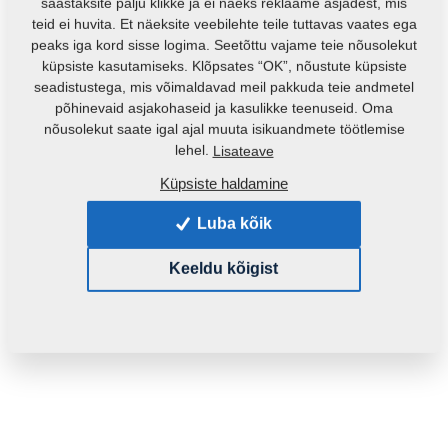
säästaksite palju klikke ja ei näeks reklaame asjadest, mis
teid ei huvita. Et näeksite veebilehte teile tuttavas vaates ega
peaks iga kord sisse logima. Seetõttu vajame teie nõusolekut
küpsiste kasutamiseks. Klõpsates “OK”, nõustute küpsiste
seadistustega, mis võimaldavad meil pakkuda teie andmetel
põhinevaid asjakohaseid ja kasulikke teenuseid. Oma
nõusolekut saate igal ajal muuta isikuandmete töötlemise
lehel.
Lisateave
Küpsiste haldamine
Luba kõik
Keeldu kõigist