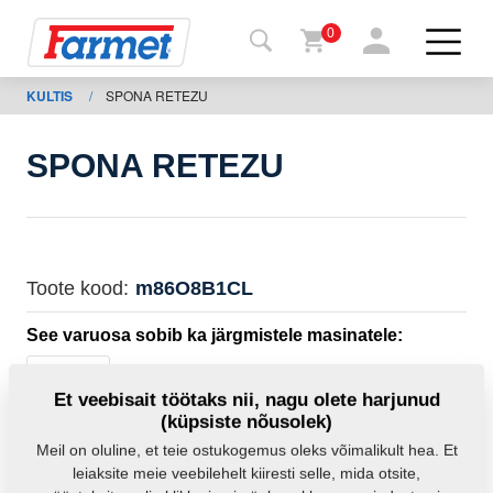
0
KULTIS
/
SPONA RETEZU
agasi
ebisaidile
SPONA RETEZU
Farmeti
pood
Minu
Toote kood:
m86O8B1CL
masinad
See varuosa sobib ka järgmistele masinatele:
Allalaadimiseks
KULTIS
Et veebisait töötaks nii, nagu olete harjunud
(küpsiste nõusolek)
Mass:
0,0000 Kg
Kontaktid
Meil on oluline, et teie ostukogemus oleks võimalikult hea. Et
leiaksite meie veebilehelt kiiresti selle, mida otsite,