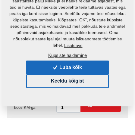
säästaksite palju klikke ja ei näeks reklaame asjadest, mis
teid ei huvita. Et näeksite veebilehte teile tuttavas vaates ega
peaks iga kord sisse logima. Seetõttu vajame teie nõusolekut
küpsiste kasutamiseks. Klõpsates “OK”, nõustute küpsiste
seadistustega, mis võimaldavad meil pakkuda teie andmetel
põhinevaid asjakohaseid ja kasulikke teenuseid. Oma
nõusolekut saate igal ajal muuta isikuandmete töötlemise
lehel.
Lisateave
Küpsiste haldamine
Toote kood:
r00074
Luba kõik
Kättesaadavus:
Kontrolli saadavust
Keeldu kõigist
Mass:
1,0120 Kg
116,50 €
pc.:
Ostukorvi
koos KM-ga