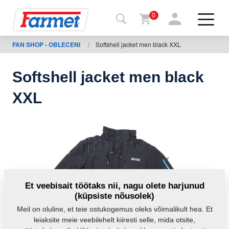
0
FAN SHOP - OBLECENI
/
Softshell jacket men black XXL
agasi
ebisaidile
Softshell jacket men black
Farmeti
XXL
pood
Minu
masinad
Allalaadimiseks
Et veebisait töötaks nii, nagu olete harjunud
(küpsiste nõusolek)
Kontaktid
Meil on oluline, et teie ostukogemus oleks võimalikult hea. Et
leiaksite meie veebilehelt kiiresti selle, mida otsite,