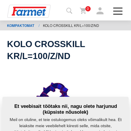
0
KOMPAKTOMAT
/
KOLO CROSSKILL KR/L=100/Z/ND
agasi
ebisaidile
KOLO CROSSKILL
Farmeti
KR/L=100/Z/ND
pood
Minu
masinad
Allalaadimiseks
Et veebisait töötaks nii, nagu olete harjunud
(küpsiste nõusolek)
Kontaktid
Meil on oluline, et teie ostukogemus oleks võimalikult hea. Et
leiaksite meie veebilehelt kiiresti selle, mida otsite,