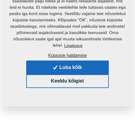
säästaksite palju klikke ja ei näeks reklaame asjadest, mis
teid ei huvita. Et näeksite veebilehte teile tuttavas vaates ega
peaks iga kord sisse logima. Seetõttu vajame teie nõusolekut
küpsiste kasutamiseks. Klõpsates “OK”, nõustute küpsiste
seadistustega, mis võimaldavad meil pakkuda teie andmetel
põhinevaid asjakohaseid ja kasulikke teenuseid. Oma
nõusolekut saate igal ajal muuta isikuandmete töötlemise
lehel.
Lisateave
Küpsiste haldamine
Toote kood:
VZ00014125ND
Algne katalooginumber:
4009334ND
Luba kõik
See varuosa sobib ka järgmistele masinatele:
Keeldu kõigist
KOMPAKTOMAT
Mass:
14,9160 Kg