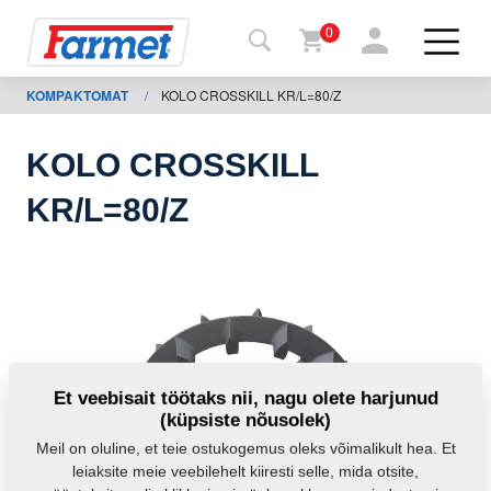
0
KOMPAKTOMAT
/
KOLO CROSSKILL KR/L=80/Z
agasi
ebisaidile
KOLO CROSSKILL
Farmeti
KR/L=80/Z
pood
Minu
masinad
Allalaadimiseks
Et veebisait töötaks nii, nagu olete harjunud
(küpsiste nõusolek)
Kontaktid
Meil on oluline, et teie ostukogemus oleks võimalikult hea. Et
leiaksite meie veebilehelt kiiresti selle, mida otsite,