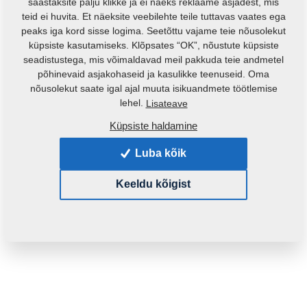
säästaksite palju klikke ja ei näeks reklaame asjadest, mis
teid ei huvita. Et näeksite veebilehte teile tuttavas vaates ega
peaks iga kord sisse logima. Seetõttu vajame teie nõusolekut
küpsiste kasutamiseks. Klõpsates “OK”, nõustute küpsiste
seadistustega, mis võimaldavad meil pakkuda teie andmetel
põhinevaid asjakohaseid ja kasulikke teenuseid. Oma
nõusolekut saate igal ajal muuta isikuandmete töötlemise
lehel.
Lisateave
Küpsiste haldamine
Toote kood:
VZ00014132
Algne katalooginumber:
4009332
Luba kõik
See varuosa sobib ka järgmistele masinatele:
Keeldu kõigist
KOMPAKTOMAT
Mass:
13,7520 Kg