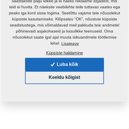
säästaksite palju klikke ja ei näeks reklaame asjadest, mis
teid ei huvita. Et näeksite veebilehte teile tuttavas vaates ega
peaks iga kord sisse logima. Seetõttu vajame teie nõusolekut
küpsiste kasutamiseks. Klõpsates “OK”, nõustute küpsiste
seadistustega, mis võimaldavad meil pakkuda teie andmetel
põhinevaid asjakohaseid ja kasulikke teenuseid. Oma
nõusolekut saate igal ajal muuta isikuandmete töötlemise
lehel.
Lisateave
Küpsiste haldamine
Toote kood:
VZ00041963ND
Algne katalooginumber:
VZ00025984
Luba kõik
See varuosa sobib ka järgmistele masinatele:
Keeldu kõigist
DUOLENT
Mass:
199,7550 Kg