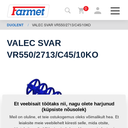
0
DUOLENT
/
VALEC SVAR VR550/2713/C45/10KO
agasi
ebisaidile
VALEC SVAR
Farmeti
VR550/2713/C45/10KO
pood
Minu
masinad
Allalaadimiseks
Et veebisait töötaks nii, nagu olete harjunud
(küpsiste nõusolek)
Kontaktid
Meil on oluline, et teie ostukogemus oleks võimalikult hea. Et
leiaksite meie veebilehelt kiiresti selle, mida otsite,