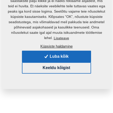
säästaksite palju klikke ja ei näeks reklaame asjadest, mis
teid ei huvita. Et näeksite veebilehte teile tuttavas vaates ega
peaks iga kord sisse logima. Seetõttu vajame teie nõusolekut
küpsiste kasutamiseks. Klõpsates “OK”, nõustute küpsiste
seadistustega, mis võimaldavad meil pakkuda teie andmetel
põhinevaid asjakohaseid ja kasulikke teenuseid. Oma
nõusolekut saate igal ajal muuta isikuandmete töötlemise
lehel.
Lisateave
Küpsiste haldamine
Toote kood:
VZ00042036P1
Luba kõik
See varuosa sobib ka järgmistele masinatele:
KOMPAKTOMAT
Keeldu kõigist
Mass:
305,6500 Kg