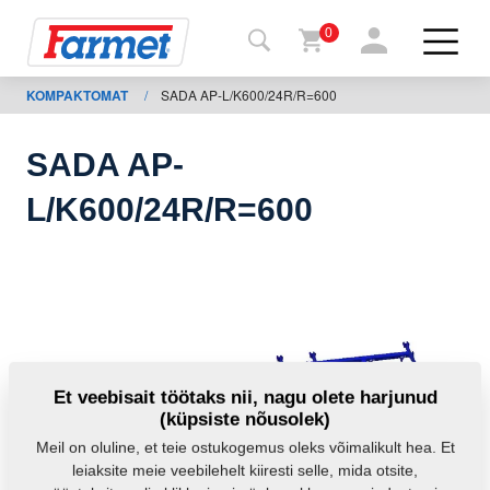
0
KOMPAKTOMAT
/
SADA AP-L/K600/24R/R=600
agasi
ebisaidile
SADA AP-
Farmeti
L/K600/24R/R=600
pood
Minu
masinad
Allalaadimiseks
Et veebisait töötaks nii, nagu olete harjunud
(küpsiste nõusolek)
Kontaktid
Meil on oluline, et teie ostukogemus oleks võimalikult hea. Et
leiaksite meie veebilehelt kiiresti selle, mida otsite,