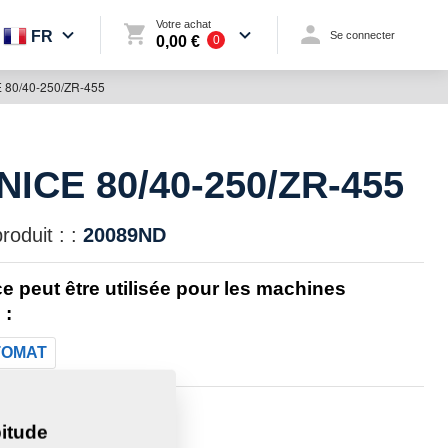
Votre achat
FR
Se connecter
0,00 €
0
 80/40-250/ZR-455
NICE 80/40-250/ZR-455
oduit : :
20089ND
ce peut être utilisée pour les machines
 :
TOMAT
11,5230 Kg
itude