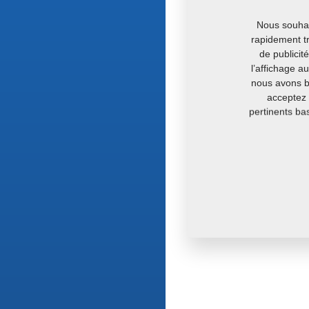
Nous souhait
rapidement tr
de publicit
l’affichage a
nous avons be
acceptez 
pertinents ba