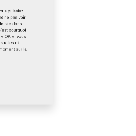
vous puissiez
et ne pas voir
le site dans
C’est pourquoi
r « OK », vous
 utiles et
 moment sur la