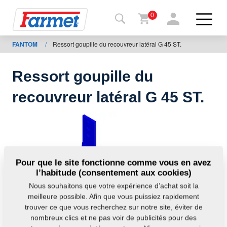
0
FANTOM
/
Ressort goupille du recouvreur latéral G 45 ST.
Retour
au site
Ressort goupille du
Boutique
recouvreur latéral G 45 ST.
en ligne
de
Farmet
Machine
Pour que le site fonctionne comme vous en avez
l’habitude (consentement aux cookies)
À
Nous souhaitons que votre expérience d’achat soit la
télécharger
meilleure possible. Afin que vous puissiez rapidement
trouver ce que vous recherchez sur notre site, éviter de
nombreux clics et ne pas voir de publicités pour des