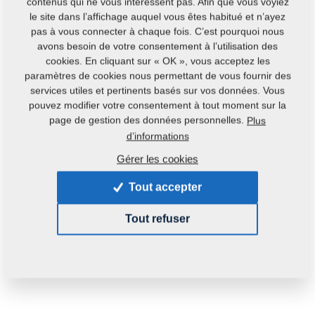
contenus qui ne vous intéressent pas. Afin que vous voyiez
Contacts
le site dans l’affichage auquel vous êtes habitué et n’ayez
pas à vous connecter à chaque fois. C’est pourquoi nous
avons besoin de votre consentement à l’utilisation des
cookies. En cliquant sur « OK », vous acceptez les
paramètres de cookies nous permettant de vous fournir des
services utiles et pertinents basés sur vos données. Vous
pouvez modifier votre consentement à tout moment sur la
page de gestion des données personnelles.
Plus
Code du produit : :
4006838
d’informations
Gérer les cookies
Cette pièce peut être utilisée pour les machines
suivantes :
Tout accepter
FANTOM
Tout refuser
Poids:
3,0190 Kg