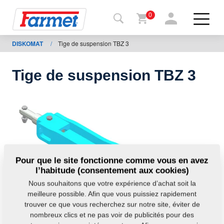
0
DISKOMAT
/
Tige de suspension TBZ 3
Retour
au site
Tige de suspension TBZ 3
Boutique
en ligne
de
Farmet
Machine
Pour que le site fonctionne comme vous en avez
l’habitude (consentement aux cookies)
À
Nous souhaitons que votre expérience d’achat soit la
télécharger
meilleure possible. Afin que vous puissiez rapidement
trouver ce que vous recherchez sur notre site, éviter de
nombreux clics et ne pas voir de publicités pour des