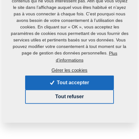
contenus qui ne vous intéressent pas. Afin que vous voyiez
Contacts
le site dans l’affichage auquel vous êtes habitué et n’ayez
pas à vous connecter à chaque fois. C’est pourquoi nous
avons besoin de votre consentement à l’utilisation des
cookies. En cliquant sur « OK », vous acceptez les
paramètres de cookies nous permettant de vous fournir des
services utiles et pertinents basés sur vos données. Vous
Code du produit : :
4008216
pouvez modifier votre consentement à tout moment sur la
page de gestion des données personnelles.
Numéro de catalogue original:
Plus
d’informations
4004030
4003929
3000302
3003072
4001746
Gérer les cookies
Cette pièce peut être utilisée pour les machines
suivantes :
Tout accepter
HX
DISKER
DISKOMAT
Tout refuser
Poids:
46,7110 Kg