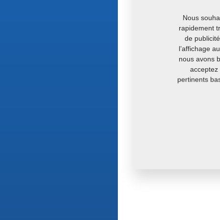
Nous souhait
rapidement tr
de publicit
l’affichage a
nous avons be
acceptez 
pertinents ba