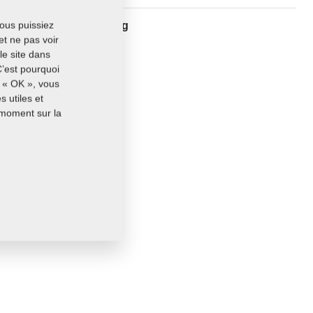
171,3790 Kg
vous puissiez
et ne pas voir
le site dans
C’est pourquoi
r « OK », vous
 utiles et
 moment sur la