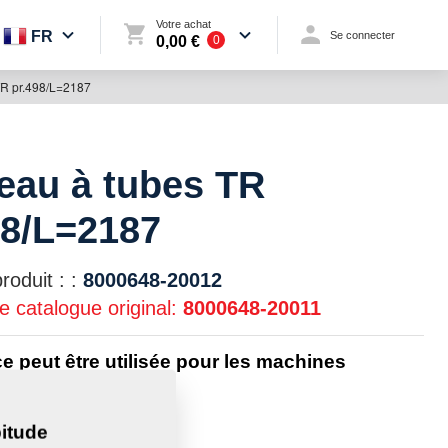
Votre achat
FR
Se connecter
0,00 €
0
TR pr.498/L=2187
eau à tubes TR
98/L=2187
oduit : :
8000648-20012
 catalogue original:
8000648-20011
ce peut être utilisée pour les machines
 :
itude