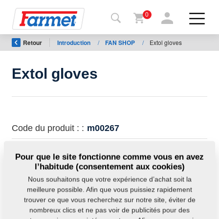
0
Retour
Introduction
/
FAN SHOP
/
Extol gloves
Retour
au site
Extol gloves
Boutique
en ligne
de
Farmet
Code du produit : :
m00267
Machine
Disponibilité:
Vérifier la disponibilité
Pour que le site fonctionne comme vous en avez
l’habitude (consentement aux cookies)
Poids:
0,0000 Kg
À
Nous souhaitons que votre expérience d’achat soit la
télécharger
meilleure possible. Afin que vous puissiez rapidement
trouver ce que vous recherchez sur notre site, éviter de
nombreux clics et ne pas voir de publicités pour des