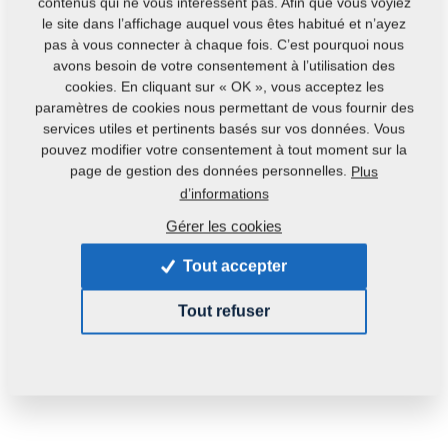
contenus qui ne vous intéressent pas. Afin que vous voyiez
Contacts
le site dans l’affichage auquel vous êtes habitué et n’ayez
pas à vous connecter à chaque fois. C’est pourquoi nous
avons besoin de votre consentement à l’utilisation des
cookies. En cliquant sur « OK », vous acceptez les
paramètres de cookies nous permettant de vous fournir des
services utiles et pertinents basés sur vos données. Vous
Code du produit : :
m03222
pouvez modifier votre consentement à tout moment sur la
page de gestion des données personnelles.
Plus
Cette pièce peut être utilisée pour les machines
d’informations
suivantes :
Gérer les cookies
GX
DIGGER
Tout accepter
Poids:
0,2200 Kg
Tout refuser