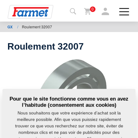
0
GX
/
Roulement 32007
Retour
au site
Roulement 32007
Boutique
en ligne
de
Farmet
Machine
Pour que le site fonctionne comme vous en avez
l’habitude (consentement aux cookies)
À
Nous souhaitons que votre expérience d’achat soit la
télécharger
meilleure possible. Afin que vous puissiez rapidement
trouver ce que vous recherchez sur notre site, éviter de
nombreux clics et ne pas voir de publicités pour des