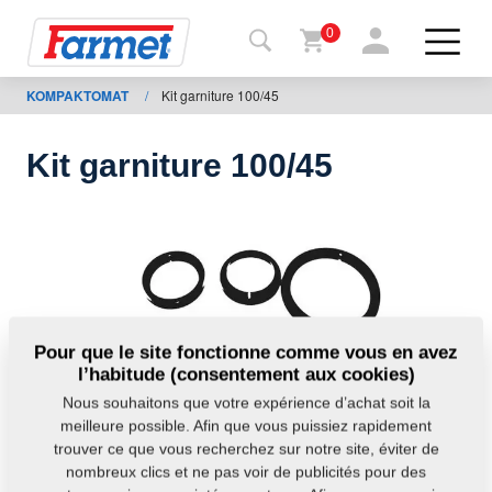
0
KOMPAKTOMAT
/
Kit garniture 100/45
Retour
au site
Kit garniture 100/45
Boutique
en ligne
de
Farmet
Machine
Pour que le site fonctionne comme vous en avez
l’habitude (consentement aux cookies)
À
Nous souhaitons que votre expérience d’achat soit la
télécharger
meilleure possible. Afin que vous puissiez rapidement
trouver ce que vous recherchez sur notre site, éviter de
nombreux clics et ne pas voir de publicités pour des