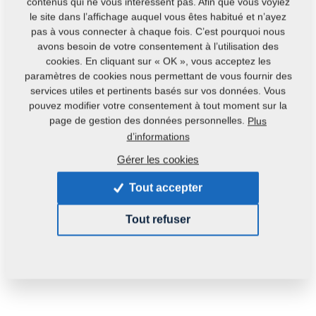
contenus qui ne vous intéressent pas. Afin que vous voyiez
Contacts
le site dans l’affichage auquel vous êtes habitué et n’ayez
pas à vous connecter à chaque fois. C’est pourquoi nous
avons besoin de votre consentement à l’utilisation des
cookies. En cliquant sur « OK », vous acceptez les
paramètres de cookies nous permettant de vous fournir des
services utiles et pertinents basés sur vos données. Vous
Code du produit : :
m05504
pouvez modifier votre consentement à tout moment sur la
page de gestion des données personnelles.
Plus
Cette pièce peut être utilisée pour les machines
d’informations
suivantes :
Gérer les cookies
KOMPAKTOMAT
GX
Tout accepter
Poids:
0,3000 Kg
Tout refuser