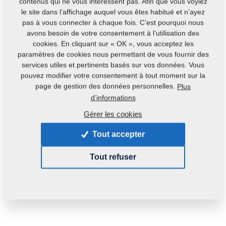
contenus qui ne vous intéressent pas. Afin que vous voyiez
Contacts
le site dans l’affichage auquel vous êtes habitué et n’ayez
pas à vous connecter à chaque fois. C’est pourquoi nous
avons besoin de votre consentement à l’utilisation des
cookies. En cliquant sur « OK », vous acceptez les
paramètres de cookies nous permettant de vous fournir des
services utiles et pertinents basés sur vos données. Vous
pouvez modifier votre consentement à tout moment sur la
page de gestion des données personnelles.
Plus
Code du produit : :
m81230104-235
d’informations
Gérer les cookies
Cette pièce peut être utilisée pour les machines
suivantes :
Tout accepter
MONSUN
Tout refuser
Poids:
0,1600 Kg