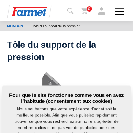
0
MONSUN
/
Tôle du support de la pression
Retour
au site
Tôle du support de la
Boutique
pression
en ligne
de
Farmet
Machine
Pour que le site fonctionne comme vous en avez
l’habitude (consentement aux cookies)
À
Nous souhaitons que votre expérience d’achat soit la
télécharger
meilleure possible. Afin que vous puissiez rapidement
trouver ce que vous recherchez sur notre site, éviter de
nombreux clics et ne pas voir de publicités pour des