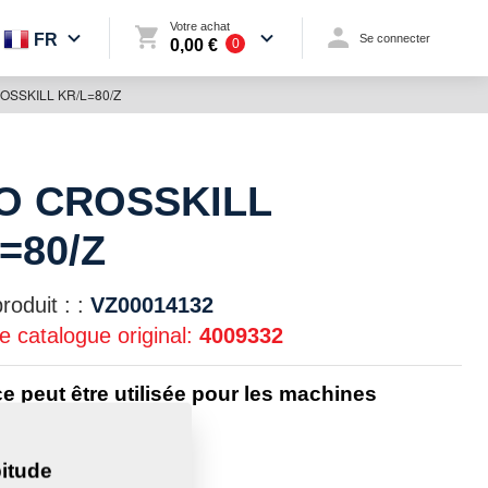
Votre achat
FR
Se connecter
0,00 €
0
OSSKILL KR/L=80/Z
O CROSSKILL
=80/Z
oduit : :
VZ00014132
 catalogue original:
4009332
ce peut être utilisée pour les machines
 :
TOMAT
itude