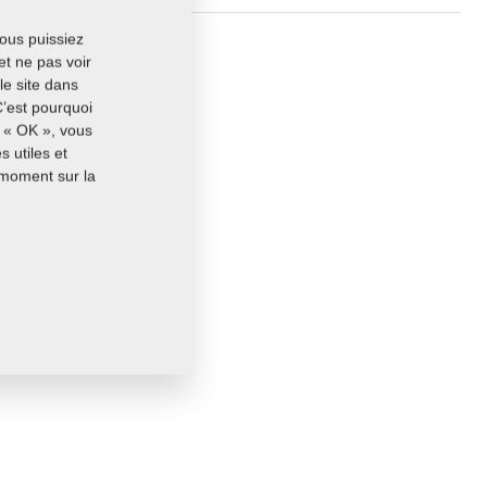
13,7520 Kg
vous puissiez
et ne pas voir
le site dans
C’est pourquoi
r « OK », vous
 utiles et
 moment sur la