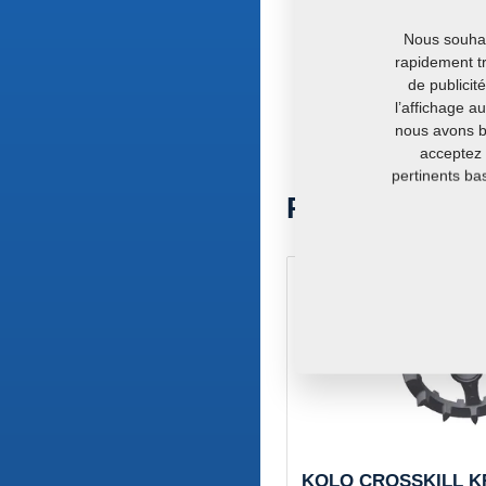
Nous souhait
rapidement tr
de publicit
l’affichage a
nous avons be
acceptez 
pertinents ba
Produits alter
KOLO CROSSKILL KR