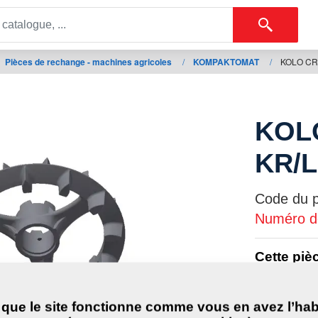
Pièces de rechange - machines agricoles
/
KOMPAKTOMAT
/
KOLO CR
KOL
KR/L
Code du pr
Numéro de
Cette piè
suivantes
KOMPAK
 que le site fonctionne comme vous en avez l’hab