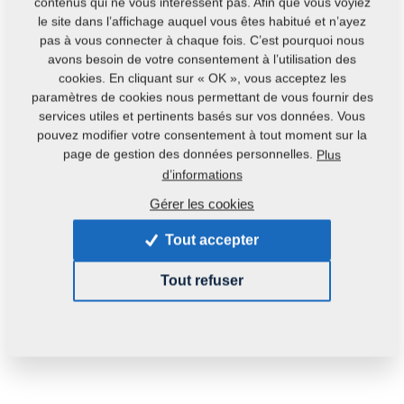
contenus qui ne vous intéressent pas. Afin que vous voyiez
Contacts
le site dans l’affichage auquel vous êtes habitué et n’ayez
pas à vous connecter à chaque fois. C’est pourquoi nous
avons besoin de votre consentement à l’utilisation des
cookies. En cliquant sur « OK », vous acceptez les
paramètres de cookies nous permettant de vous fournir des
services utiles et pertinents basés sur vos données. Vous
pouvez modifier votre consentement à tout moment sur la
page de gestion des données personnelles.
Plus
Code du produit : :
VZ00037967ND
d’informations
Numéro de catalogue original:
3008738
Gérer les cookies
Cette pièce peut être utilisée pour les machines
Tout accepter
suivantes :
Tout refuser
DUOLENT
Poids:
196,1330 Kg