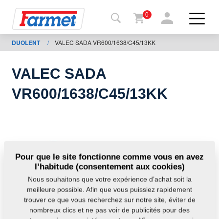
0
DUOLENT
/
VALEC SADA VR600/1638/C45/13KK
Retour
au site
VALEC SADA
Boutique
VR600/1638/C45/13KK
en ligne
de
Farmet
Machine
Pour que le site fonctionne comme vous en avez
l’habitude (consentement aux cookies)
À
Nous souhaitons que votre expérience d’achat soit la
télécharger
meilleure possible. Afin que vous puissiez rapidement
trouver ce que vous recherchez sur notre site, éviter de
nombreux clics et ne pas voir de publicités pour des